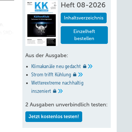
Heft 08-2026
Inhaltsverzeichnis
n.
Einzelheft
en SMD-
bestellen
C die
Aus der Ausgabe:
r im
Klimakanäle neu
gedacht
Strom trifft
Kühlung
Wetterextreme nachhaltig
r die
inszeniert
tützen
2 Ausgaben unverbindlich testen:
Jetzt kostenlos testen!