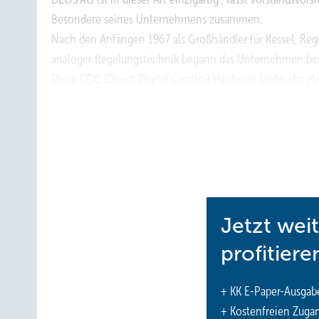
Besondere seines ­Unternehmens zusammen.
Nach den Anfängen 1967 als Großhändler für Kessel, Re
analoger Regelungstechnik begann das Unternehmen bere
Diese DDC (Direct Digital Control) Hardware bildet das 
Fertigungsstraße produziert. Zusammen mit Gebäudedate
Funktionen der gebäudetechnischen Anlagen wie Heizungs
In den nachfolgenden Jahren folgten immer neue Softwa
Programmiersoftware, im Jahr darauf die grafische Visua
DEOS-Team mit insgesamt fast 200 Mitarbeitenden.
Als Reaktion auf den zunehmenden IoT- / Cloud-Einfluss 
„Building IT“, gegründet. Hier entstehen neue Lösunge
Jetzt wei
Nach-Digitalisierung oder der digitale Gebäudezwilling. 
profitiere
autonomen Energieregelung im Gebäude beantwortet.
Das weltweite Partnernetzwerk umfasst mittlerweile über 
+ KK E-Paper-Ausgab
Niederlassungen (u. a. Middle East, Hong Kong, Kanada, A
+ Kostenfreien Zuga
Zahlreiche Referenzprojekte sind weltweit umgesetzt wo