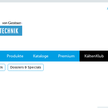
Produkte
Kataloge
Premium
KältenKlub
ik
Dossiers & Specials