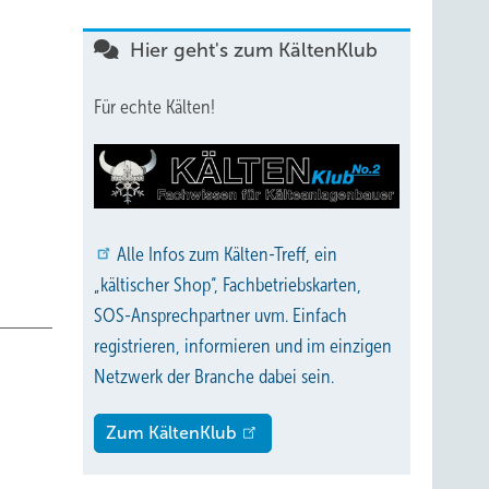
Hier geht's zum KältenKlub
ag ca.
Für echte Kälten!
anung,
e der
Alle
Infos zum Kälten-Treff, ein
ische
„kältischer Shop“, Fachbetriebskarten,
SOS-Ansprechpartner uvm. Einfach
an
registrieren, informieren und im einzigen
g der
Netzwerk der Branche dabei sein.
Zum KältenKlub