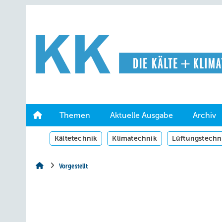
Springe
Springe
Springe
auf
auf
auf
Hauptinhalt
Hauptmenü
SiteSearch
Themen
Aktuelle Ausgabe
Archiv
Kältetechnik
Klimatechnik
Lüftungstechn
Vorgestellt