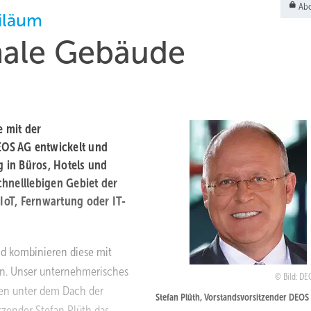
Abo
iläum
male Gebäude
e mit der
OS AG entwickelt und
 in Büros, Hotels und
hnelllebigen Gebiet der
IoT, Fernwartung oder IT-
 ­kombinieren diese mit
n. Unser ­unternehmerisches
Bild: DE
hen unter dem Dach der
Stefan Plüth, Vorstandsvorsitzender DEOS
sitzender Stefan Plüth das