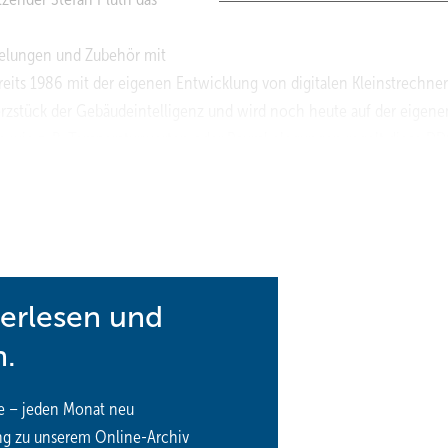
gelungen und Zubehör mit
its 1986 mit der eigenen Entwicklung von digitalen Kleinstrechner
Herzstück der Gebäudeintelligenz und wird noch heute auf der eigen
n wie z. B. Temperaturwerten oder Raumbelegungen regelt diese DD
-, Lüftungs- und Klimageräte (HLK).
reprodukte und -lösungen: 1994 entwickelte man die erste eigene
lisierung der Gebäudetechnik am PC. Heute arbeiten ca. 35 Entwickle
hat die DEOS AG im Jahr 2020 ihren dritten Geschäftsbereich, die
n wie HLK-Fernwartung, funkbasierte LoRaWAN-Sensoranbindungen fü
terlesen und
So werden aktuelle Anforderungen als auch Visionen einer KI-unters
n.
300 zertifizierte Firmen, die durch die zwölf internationalen DEOS-
e – jeden Monat neu
ustralien) betreut werden.
ng zu unserem Online-Archiv
rden, so bei Ikea, Rossmann, Steigenberger und Hilton bis hin zum