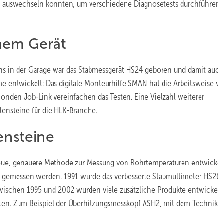
 auswechseln konnten, um verschiedene Diagnosetests durchführe
nem Gerät
rns in der Garage war das Stabmessgerät HS24 geboren und damit au
e entwickelt: Das digitale Monteurhilfe SMAN hat die Arbeitsweise 
onden Job-Link vereinfachen das Testen. Eine Vielzahl weiterer
lensteine für die HLK-Branche.
ensteine
e neue, genauere Methode zur Messung von Rohrtemperaturen entwicke
 gemessen werden. 1991 wurde das verbesserte Stabmultimeter HS2
Zwischen 1995 und 2002 wurden viele zusätzliche Produkte entwickel
rten. Zum Beispiel der Überhitzungsmesskopf ASH2, mit dem Technik