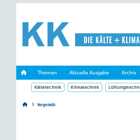
Springe
Springe
Springe
auf
auf
auf
Hauptinhalt
Hauptmenü
SiteSearch
Themen
Aktuelle Ausgabe
Archiv
Kältetechnik
Klimatechnik
Lüftungstechn
Vorgestellt