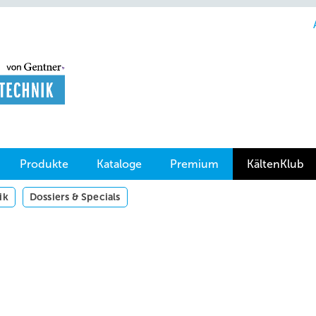
Produkte
Kataloge
Premium
KältenKlub
ik
Dossiers & Specials