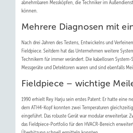
abnehmbaren Messköpfen, die Techniker im Außendienst
können.
Mehrere Diagnosen mit ei
Nach drei Jahren des Testens, Entwickelns und Verfeine
Fieldpiece. Seitdem hat das Unternehmen weitere System
Technikern für immer verändert. Die kabellosen System-S
Messgeräte und Detektoren waren und sind ebenfalls Mei
Fieldpiece – wichtige Meil
1990 erhielt Rey Harju sein erstes Patent: Er hatte ein
dem ATH4-Kopf konnten zwei Temperaturen gleichzeitig
eingeführt. Das robuste Gerät war modular erweiterbar. 
das Fieldpiece-Portfolio für den HVACR-Bereich erweite
Überhitzung schnell ermitteln konnten.