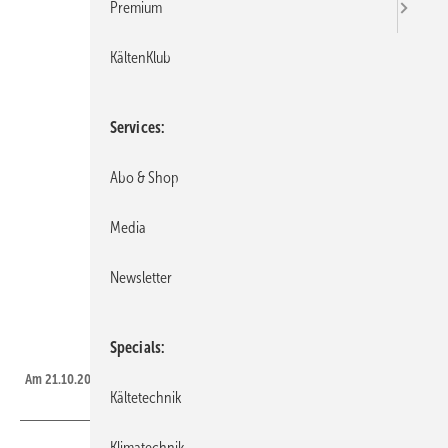
Premium
KältenKlub
Services
Abo & Shop
Media
Newsletter
Specials
Schiessl / Carl-Georg Schießl
Am 21.10.2022 ist Karl-Georg Schießl verstorben.
Kältetechnik
Klimatechnik