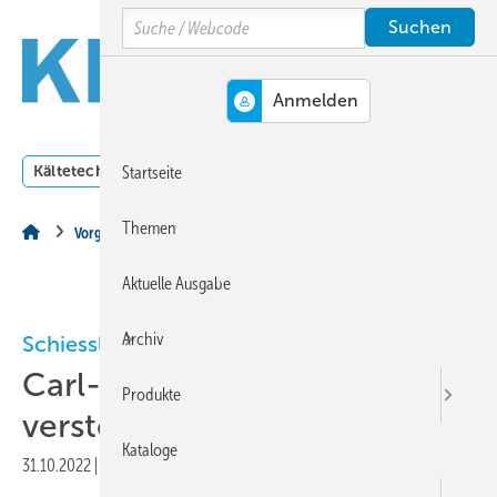
Springe
Springe
Springe
Search
auf
auf
auf
Hauptinhalt
Hauptmenü
SiteSearch
MENÜ
Kältetechnik
Klimatechnik
Lüftungstechnik
Dossi
Startseite
Themen
Vorgestellt
Aktuelle Ausgabe
Archiv
Schiessl
Carl-Georg Schießl
Produkte
verstorben
Kataloge
31.10.2022
|
Druckvorschau