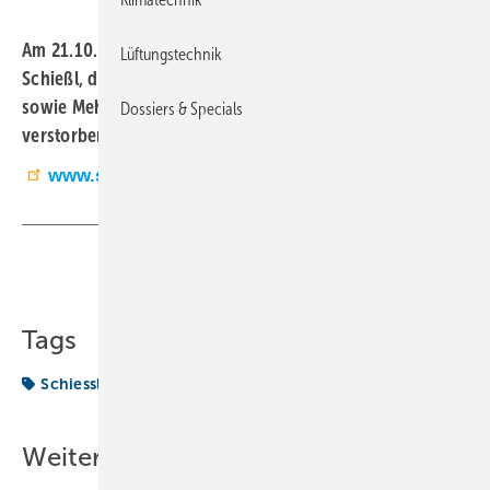
Am 21.10.2022 ist im Alter von 86 Jahren Carl-Georg
Lüftungstechnik
Schießl, der langjährige technischer Leiter und Prokurist
sowie Mehrheitsgesellschafter der Robert Schiessl GmbH
Dossiers & Specials
verstorben. (RM)
www.schiessl-kaelte.de
Teilen
Link kopieren
Tags
Schiessl
Vorgestellt
Weitere Inhalte