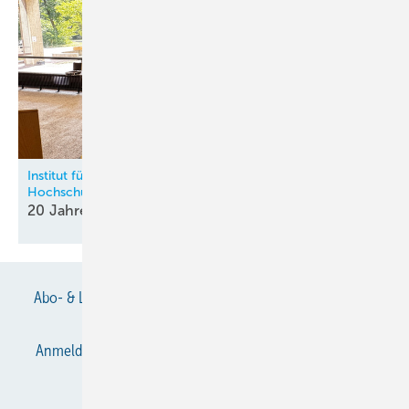
Institut für Kälte-, Klima- und Umwelttechnik an der HKA –
Hochschule Karlsruhe
20 Jahre Kältische Lehre in
Karlsruhe
Abo- & Leserservice
AGB
Alle Inhalte chronologisch
Anmelden
Anmeldung & Registrierung
Datenschutz
E-Paper
Gentner Verlag
Impressum