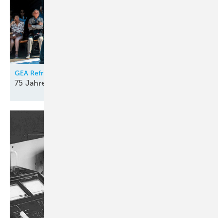
GEA Refrigeration Germany
75 Jahre kreativer
Elan