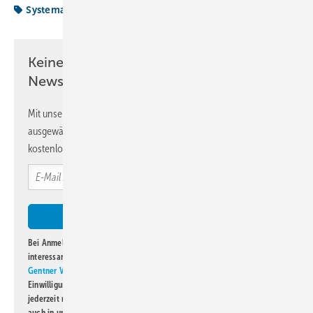
Systemair
Vorgestellt
Keine Zeit? Kein Problem mit dem KK
Newsletter!
Mit unserem Newsletter erhalten Sie regelmäßig von uns
ausgewählte Informationen und Neuigkeiten, gebündelt und
kostenlos direkt ins Postfach.
Bei Anmeldung zu diesem Newsletter bin ich damit einverstanden, über
interessante Verlags- und Online-Angebote
der Marken der Alfons W.
Gentner Verlag GmbH & Co. KG
informiert zu werden. Diese
Einwilligung kann ich jederzeit widerrufen und eine Abmeldung ist
jederzeit möglich. Informationen zum Umgang mit Daten finden Sie
auch in unserer
Datenschutzerklärung
.