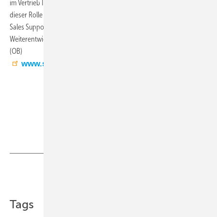
im Vertrieb Inland am Hauptsitz der Systemair GmbH in Boxberg. In
dieser Rolle leitet er die Abteilungen Wohnraumlüftung, Außendienst,
Sales Support und Produktmanagement und trug maßgeblich zur
Weiterentwicklung dieser Bereiche bei.
(OB)
www.systemair.de
Teilen
Link kopieren
Tags