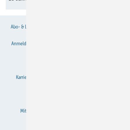
Abo- & Leserservice
AGB
Alle Inhalte chronologisch
Anmelden
Anmeldung & Registrierung
Datenschutz
E-Paper
Gentner Verlag
Impressum
Karriere bei Gentner
KältenKlub
KK abonnieren
Team
Mediaservice
Mitgliedschaften und Engagement
Newsletter
RSS-Feed
Privacy Manager