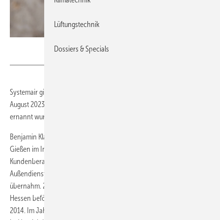
Lüftungstechnik
Systemair
Dossiers & Specials
Systemair gibt bekannt, dass Benjamin Klasen (40) mit Wirkung zum 1.
August 2023 zum Prokuristen und Mitglied der Geschäftsleitung
ernannt wurde.
Benjamin Klasen begann im Jahr 2007 seine Tätigkeit bei Systemair in
Gießen im Innendienst, wo er sich der Angebotserstellung und
Kundenberatung widmete. Ein Jahr später wechselte er in den
Außendienst, wo er die Beratung und Betreuung der Kunden
übernahm. 2012 wurde er zum Regionalleiter des Vertriebsbüros in
Hessen befördert, gefolgt von der Ernennung zum Abteilungsleiter
2014. Im Jahr 2017 übernahm Klasen die Position des Bereichsleiters