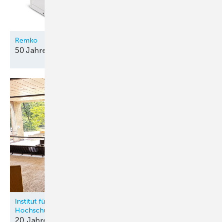
Remko
50 Jahre Qualität mit
System
Institut für Kälte-, Klima- und Umwelttechnik an der HKA –
Hochschule Karlsruhe
20 Jahre Kältische Lehre in
Karlsruhe