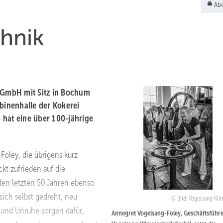
Abo
chnik
k GmbH mit Sitz in Bochum
rbinenhalle der Kokerei
 hat eine über 100-jährige
oley, die übrigens kurz
ckt zufrieden auf die
den letzten 50 Jahren ebenso
 sich selbst gedreht, neu
Bild: Vogelsang Kli
 und Unruhe sorgen dafür,
Annegret Vogelsang-Foley, Geschäftsführe