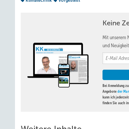
Klimatechnik
Vorgestellt
Beratung, Planung und Support stehen bei Vogelsang Klim
Unterstützung bei der Realisierung bis hin zur Inbetrieb
erstellten An­lagen umfasst auch den Telefon-Service bei
Keine Z
Monteur-Service, der Stillstandszeiten vermeidet oder deu
www.vogelsang-klimatechnik.de
Mit unserem N
und Neuigkeit
Bei Anmeldung zu 
Angebote
der Mar
kann ich jederzei
finden Sie auch i
Weitere Inhalte