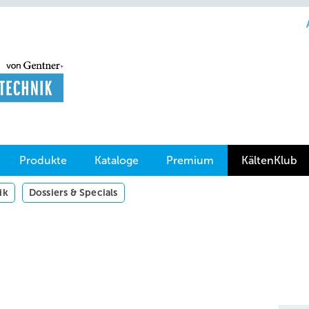
Produkte
Kataloge
Premium
KältenKlub
ik
Dossiers & Specials