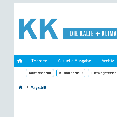
Springe
Springe
Springe
auf
auf
auf
Hauptinhalt
Hauptmenü
SiteSearch
Themen
Aktuelle Ausgabe
Archiv
Kältetechnik
Klimatechnik
Lüftungstechn
Vorgestellt