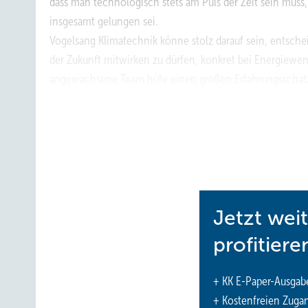
dass man technologisch stets am Puls der Zeit sein mus
insgesamt gelungen sei.
Vogelsang Klimatechnik könne stolz darauf sein, entsche
der Zukunft mitwirken zu dürfen, konkret bei Energiewen
angewachsene Team hüte einen großen Erfahrungsschatz
sowohl durch frische Ideen von außen, als auch durch di
Panasonic ist seit fünf Jahrzenten ein ständiger Wegbeg
Zusammenarbeit stets durch Kontinuität und Fairness gep
Bewegte Unternehmensge
Die Vogelsang Klimatechnik ist eine 100-prozentige To
Jetzt wei
Vogelsang gegründet wurde. Anfang der 1920er Jahre bet
profitiere
Ankerwickelei.
1960 übernahmen der Ingenieur Werner Vogelsang und sei
+ KK E-Paper-Ausgab
Geschäfte – das Unternehmen hatte seinerzeit lediglich
+ Kostenfreien Zuga
ehemaligen Gelände der Zeche Centrum ein neues Werk