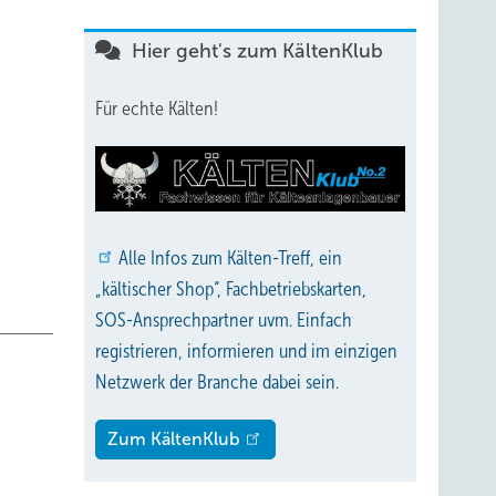
Hier geht's zum KältenKlub
Für echte Kälten!
rtner
 von
ler
hre für
Alle
Infos zum Kälten-Treff, ein
„kältischer Shop“, Fachbetriebskarten,
SOS-Ansprechpartner uvm. Einfach
registrieren, informieren und im einzigen
Netzwerk der Branche dabei sein.
lsang
Zum KältenKlub
rsätze