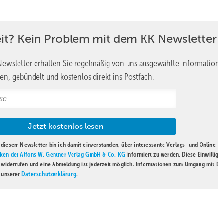
atechnik im Mittelpunkt. Von der individuellen Produktauswahl über
nahme wird das volle Leistungsspektrum erbracht. Die Betreuung der
 Fehlersuche und -beseitigung sowie einen schnellen Ersatzteil- und
eit? Kein Problem mit dem KK Newsletter
tlich verkürzt. (RM) ■
ewsletter erhalten Sie regelmäßig von uns ausgewählte Informatio
en, gebündelt und kostenlos direkt ins Postfach.
diesem Newsletter bin ich damit einverstanden, über interessante Verlags- und Online-
ken der Alfons W. Gentner Verlag GmbH & Co. KG
informiert zu werden. Diese Einwilli
t widerrufen und eine Abmeldung ist jederzeit möglich. Informationen zum Umgang mit
n unserer
Datenschutzerklärung
.