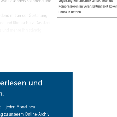
s, was besonders spannend und
Vogelsang Klimatechnik GmbH, setzt die
Kompressoren im Veranstaltungsort Koker
Hansa in Betrieb.
idend mit an der Gestaltung
de und Klimaschutz. Das stark
 und mehre ihn ständig
e eigenen Herausforderungen, die ständig zu meistern sind.
leiter der Vogelsang Klimatechnik GmbH, wobei die erfolgreiche
rägt gewesen sei.
schichte
chter der Vogelsang Elektromotoren GmbH, die 1918 durch Wilhelm
terlesen und
rieb man im Hof eines Wohngebäudes mit einer Handvoll Mitarbeite
n.
ne Frau Christa Maria Vogelsang quasi „nebenberuflich“ die Vogels
e – jeden Monat neu
 sechs Mitarbeiter. 1974 wurde am Bochumer Mausegatt auf dem
ng zu unserem Online-Archiv
 eingeweiht.