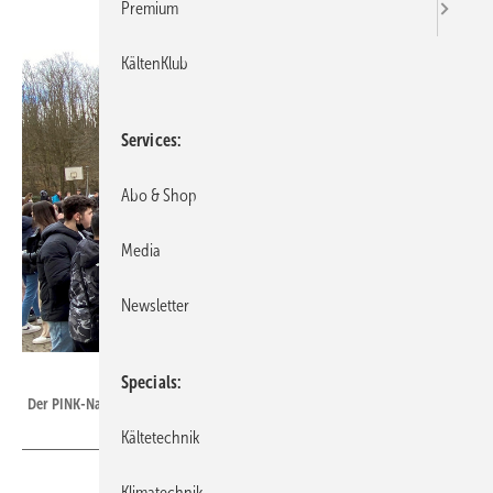
Premium
KältenKlub
Services
Abo & Shop
Media
Newsletter
Bild: KältenKlub
Specials
Der PINK-Nachwuchsanhänger an seinem ersten Schultag.
Kältetechnik
Klimatechnik