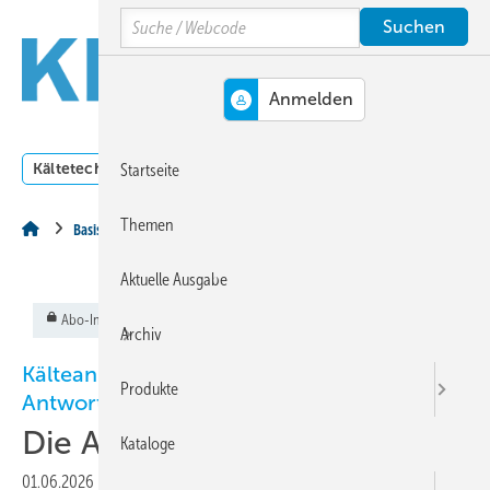
Springe
Springe
Springe
Search
auf
auf
auf
Hauptinhalt
Hauptmenü
SiteSearch
MENÜ
Kältetechnik
Klimatechnik
Lüftungstechnik
Dossi
Startseite
Themen
Basiswissen
Aktuelle Ausgabe
Abo-Inhalt
Archiv
Kälteanlagentechnik in Fragen und
Produkte
Antworten
Die Antworten
Kataloge
01.06.2026
|
Veröffentlicht in
Ausgabe 06-2026