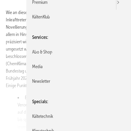
Premium
Wie an dieser Stelle schon häufig erwähnt wurde, steht nach
KältenKlub
Inkrafttreten der F-Gase-Verordnung im Jahr 2024 noch die
Novellierung der deutschen ChemKlimaschutzV aus. Sie ist für uns vor
allem in Hinsicht auf die Zertifizierung von großer Bedeutung, da hier
Services
präzisiert wird, wie die Anforderungen der F-Gase-Verordnung
umgesetzt werden. Am 19.11.2025 wurde die vom Bundeskabinett
Abo & Shop
beschlossene Chemikalien-Klimaschutzverordnung
(ChemKlimaschutzV) veröffentlicht [1]. Sie muss noch durch
Media
Bundestag und Bundesrat verabschiedet werden und wird erst im
Frühjahr 2026 in Kraft treten – Änderungen sind also noch möglich.
Newsletter
Einige Punkte aus dem Kabinettsbeschluss zum Thema Zertifizierung:
Bestehende Zertifikate, die gemäß der den alten
Specials
Verordnungen erworben wurden (Kategorie I bis IV), können
auf die neuen Zertifikate umgestellt werden, sofern die Person
Kältetechnik
bis spätestens 12.03.2029 an einem Auffrischungskurs für die
jeweiligen Tätigkeiten teilgenommen hat.
Klimatechnik