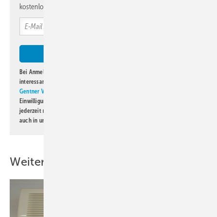
kostenlos direkt ins Postfach.
Bei Anmeldung zu diesem Newsletter bin ich damit einverstanden, über
interessante Verlags- und Online-Angebote
der Marken der Alfons W.
Gentner Verlag GmbH & Co. KG
informiert zu werden. Diese
Einwilligung kann ich jederzeit widerrufen und eine Abmeldung ist
jederzeit möglich. Informationen zum Umgang mit Daten finden Sie
auch in unserer
Datenschutzerklärung
.
Weitere Inhalte