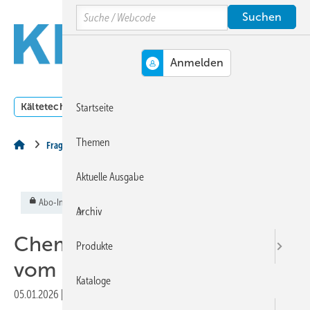
Springe
Springe
Springe
Search
auf
auf
auf
Hauptinhalt
Hauptmenü
SiteSearch
MENÜ
Kältetechnik
Klimatechnik
Lüftungstechnik
Dossi
Startseite
Themen
Fragen aus der Praxis
Aktuelle Ausgabe
Abo-Inhalt
Archiv
ChemKlimaschutzV
Produkte
vom Kabinett beschlossen
Kataloge
05.01.2026
|
Veröffentlicht in
Ausgabe 01-2026