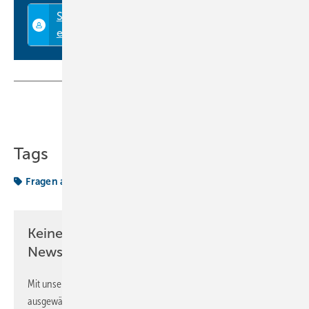
Teilen
Link kopieren
Tags
Fragen aus der Praxis
Hilfe & Beratung
Keine Zeit? Kein Problem mit dem KK
Newsletter!
Mit unserem Newsletter erhalten Sie regelmäßig von uns
ausgewählte Informationen und Neuigkeiten, gebündelt und