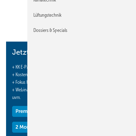
Für Personen mit einem Zertifikat der Kategorie I, die
bereits mit natürlichen Kältemitteln (Kohlenwasserstoffe,
Lüftungstechnik
Kohlenstoffdioxid oder Ammoniak) arbeiten und über die
notwendigen Kenntnisse und Fertigkeiten verfügen, kann der
Dossiers & Specials
praktische Teil des Auffrischungskurses entfallen, um ihr altes
auf ein neues Zertifikat umstellen zu lassen. Der Praxisteil wird
in diesem Fall durch eine Selbsterklärung ersetzt.
Jetzt weiterlesen und profitieren.
Auf jedem Zertifikat muss eindeutig darauf hingewiesen
werden, dass eine Sachkundebescheinigung nicht zu einem
+ KK E-Paper-Ausgabe – jeden Monat neu
Eintrag in die Handwerksrolle führen darf.
+ Kostenfreien Zugang zu unserem Online-Archiv
+ Fokus KK: Sonderhefte (PDF)
+ Webinare und Veranstaltungen mit Rabatten
uvm.
[1]
https://dserver.bundestag.de/btd/21/028/2102866.pdf
Premium Mitgliedschaft
2 Monate kostenlos testen