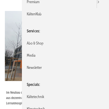
Premium
KältenKlub
Services
Abo & Shop
Media
Newsletter
Specials
Bild: Airflow
Im Neubau der Ursula-Wölfel-Grundschule in Wiesbaden sorgt ein System
Kältetechnik
aus dezentraler und zentraler Lüftungstechnik von Airflow für eine frische
Lernatmosphäre.
Klimatechnik