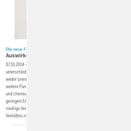
Bilder: Westfalen Gruppe, Münster
Die neue F-Gase-Verordnung (EU) Nr. 517/2014
Auswirkungen und
Alternativen
07.10.2014
-
An Kältemittel werden – je nach Einsatzgebiet – höchst
unterschiedliche Anforderungen gestellt. Das ideale Kältemittel sollte
weder brennbar, giftig noch korrosiv sein. Darüber hinaus sind
weitere Punkte wichtig: Eine gute Mischbarkeit mit Öl, die thermische
und chemische Stabilität, eine hohe Kälte- und Wärmeleistung bei
geringem Energieaufwand, ein günstiges Druckverhältnis sowie eine
niedrige Verdichtungsendtemperatur. Und das Preis-Leistungs-
Verhältnis muss auch stimmen.
Harald Conrad,
Münster