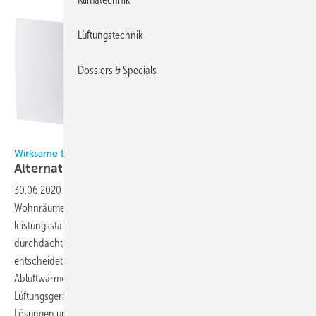
Lüftungstechnik
Dossiers & Specials
Bild: Maico Ventilatoren
Wirksame Lüftung mit WRG auch mit Einzelraumsystemen
Alternative zu
Zentralgeräten
30.06.2020
-
Für das immer ausreichende Be- und Entlüften von
Wohnräumen und das Wohlbefinden ihrer Bewohner sind
leistungsstarke Lüftungssysteme ebenso wichtig wie eine gut
durchdachte Luftführung. Über die Wirtschaftlichkeit solcher Systeme
entscheidet jedoch eine weitgehende Rückgewinnung der
Abluftwärme. Erreichbar sind diese Ziele nicht nur mit zentralen
Lüftungsgeräten und -systemen, sondern auch mit dezentralen
Lösungen und entsprechenden
Zubehörkomponenten.