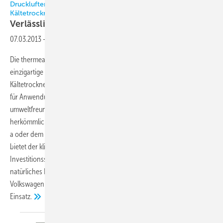
Druckluftentfeuchtung mit umweltfreundlichem CO
-
2
Kältetrockner
Verlässliche
Alternative
07.03.2013
-
Die thermea Energiesysteme GmbH bietet jetzt eine weltweit
einzigartige Innovation für die Druckluft-Entfeuchtung: Der
Kältetrockner thermeco
ADR/ADS ist die erste Anlage, die Druckluft
2
für Anwendungen in der Automobilindustrie mithilfe des
umweltfreundlichen Kältemittels CO
trocknet. Im Vergleich zu
2
herkömmlichen Anlagen, die beispielsweise mit dem Kältemittel R 134
a oder dem in absehbarer Zeit nicht mehr zulässigen R 22 arbeiten,
bietet der klimaneutrale CO
-Kältetrockner mehr
2
Investitionssicherheit und Nachhaltigkeit in der Produktion durch ein
natürliches Kältemittel mit geringen Sicherheitsanforderungen. Bei
Volkswagen in Wolfsburg kommt die innovative Technik erstmals zum
Einsatz.