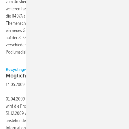
zum Umstieg auf natürliche Kältemittel. Im Anschluss gibt es einen
weiteren Fachbeitrag von Simon Gardner und Karsten Schwennesen,
die R407A als Ersatz für R22 favorisieren. Dritter Teil unseres
Themenschwerpunktes R22 ist ein Bericht über den Chillermarkt und
ein neues Gerät von Carrier. Die Fortführung dieses Diskurses erfolgt
auf der 8. KK-Fachtagung am 26. Mai in Frankfurt. Dort werden
verschiedene Standpunkte zu diesem Thema auf der
Podiumsdiskussion durch kompetente Teilnehmer
vertreten.
Recyclingware wird knapp und teuer
Mögliche Alternativen beim
R22-Ausstieg
14.05.2009
-
01.04.2009 − Durch die europäische Verordnung (EG) Nr. 2037/2000
wird die Produktion von R22 und der Verkauf von Neuware mit
31.12.2009 verboten. Hauser hat die wichtigsten Punkte zum
anstehenden Ausstieg der R22Verwendung in einer kurzen
Information (s.