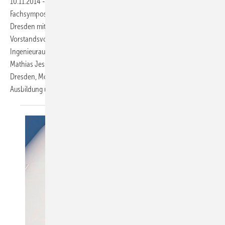
10.11.2014
-
Am 6. November 2014 fand das diesjährige
Fachsymposium „Alternative Gebäudeenergiekonzepte“ in der HTW
Dresden mit 84 Teilnehmern statt. Eröffnet wurde es durch den
Vorstandsvorsitzenden des Vereins zur Förderung der
Ingenieurausbildung der Gebäude- und Energietechnik Dresden e. V.,
Mathias Jessen. In ihrem Grußwort verwies die Kanzlerin der HTW
Dresden, Monica Niehus, auf die hohe Wertigkeit der Thematik in die
Ausbildung und Forschungstätigkeit an der
Hochschule.