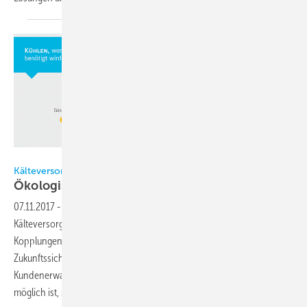
Alle Bilder: Johnson Controls
Kälteversorgung mit Absorptionstechnik und KWK
Ökologische
Alternative
07.11.2017
-
Immer mehr, immer höher, immer weiter. In Bezug auf
Kälteversorgung mit Absorptionstechnik und Kraft-Wärme-Kälte-
Kopplungen (KWKK) sind mehr Flexibilität bei gleichzeitiger
Zukunftssicherheit und mehr Preissicherheit sehr verständliche
Kundenerwartungen. Hier ist die Grenze dessen, was technisch
möglich ist, sicher noch nicht erreicht.
Ulrich Brinkmann,
Essen