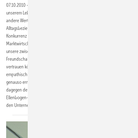
07.10.2010
-
Obwohl Werte die Grundorientierung, die „Leitsterne“ in
unserem Leben sein sollten, gelten heute in der Wirtschaft ganz
andere Werte als in unseren zwischenmenschlichen
Alltagsbeziehungen. Die Kombination aus Gewinnstreben und
Konkurrenz die fundamentale Antriebsstruktur der „freien“
Marktwirtschaft belohnt die gegenteiligen Verhaltensweisen, die
unsere zwischenmenschlichen Beziehungen gelingen lassen. In den
Freundschaftsbeziehungen geht es uns gut, wenn wir einander
vertrauen können, wenn wir uns gegenseitig helfen, teilen, einander
empathisch zuhören, mitfühlen und die Bedürfnisse der anderen
genauso ernst nehmen wie die eigenen. Auf dem Markt setzt sich
dagegen der Rücksichtslosere und Skrupellosere, der egoistische
Ellenbogen-Kämpfer durch, der vorrangig auf das eigene Wohl und
den Unternehmensgewinn achtet.Christian Felber,
Wien