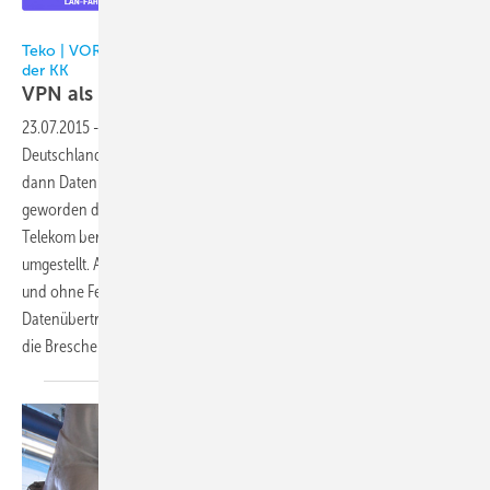
teko
Teko | VORSCHAU: Das lesen Sie in der nächsten Printausgabe
der KK
VPN als Alternative aber
einfach!
23.07.2015
-
Bis 2018 möchte die Telekom ihr gesamtes Netz in
Deutschland auf die IP-Technologie umstellen. In Zukunft werden
dann Daten und Sprache über einen Anschluss verschickt – möglich
geworden durch das Internet-Protokoll (IP). In Deutschland hat die
Telekom bereits über 5 Mio. Anschlüsse auf die neue Technik
umgestellt. Auch für die Betreiber von Kälte- und Gebäudetechnik mit
und ohne Fernüberwachung hat das Aus der klassischen
Datenübertragung gravierende Folgen. Eine VPN-Verbindung kann in
die Bresche
springen.