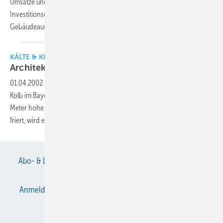
Umsätze und steigender Rohstoffpreise die Wirtschaftlichkeit einer
Investitionsentscheidung wie die der technischen
Gebäudeausrüstung nicht außer Acht
lassen.
KÄLTE & KLIMATECHNIK
Architekt setzte auf die
Alternative
01.04.2002
-
Mit einer Multisplit-Klimaanlage kühlt und heizt die Firma
Kolb im Bayerischen Wald das gesamte Firmengebäude: Die sieben
Meter hohe Werkhalle und die Büros. Auch wenn es wochenlang
friert, wird es angenehm
warm.
Abo- & Leserservice
AGB
Alle Inhalte chronologisch
Anmelden
Anmeldung & Registrierung
Datenschutz
E-Paper
Gentner Verlag
Impressum