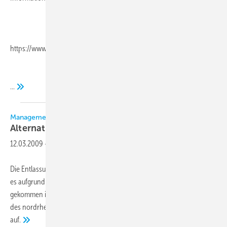
https://www.diekaelte.de/
...
Management & Wirtschaft
Alternativen zu
Entlassungen
12.03.2009
-
Die Entlassung gehört sicher zu den schmerzhaftesten Mitteln, wenn
es aufgrund der Auftragsentwicklung zu Personalüberschüssen
gekommen ist. Eine Broschüre der Landes-Gewerbeförderungsstelle
des nordrhein-westfälischen Handwerks zeigt Alternativen
auf.