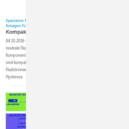
Bilder: Bürkert
Sparsame Motorventile können zu energieeffizienteren
Anlagen führen
Kompakte Alternative zu
Magnetventilen
04.10.2016
-
Elektrisch angetriebene Motorventile von Bürkert für
neutrale Flüssigkeiten und Gase erweitern das Spektrum an
Komponenten für die Fluidkontrolle um zusätzliche Möglichkeiten. Sie
sind kompakt, energiesparend und erreichen bei der Regulierung von
Fluidströmen eine sehr feine lineare Charakteristik bei geringer
Hysterese.