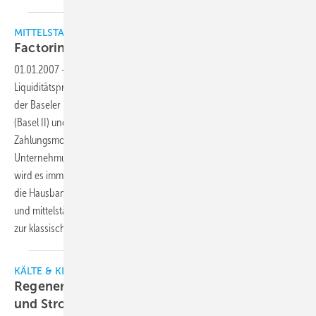
MITTELSTAND & WIRTSCHAFT
Factoring als
Alternative?
01.01.2007
-
Unternehmer in ganz Deutschland klagen über
Liquiditätsprobleme. Ein Grund hierfür ist zum einen die Umsetzung
der Baseler Beschlüsse zur Eigenkapitalunterlegung von Krediten
(Basel II) und zum anderen die immer schlechter werdende
Zahlungsmoral der Kunden. Die Liquiditätsdecke der
Unternehmungen wird gefährlich dünn und aufgrund von Basel II
wird es immer schwerer werden, die erforderliche Finanzierung über
die Hausbank zu bekommen. Eines ist auf jeden Fall ganz klar, für klein-
und mittelständische Firmen werden alternative Finanzierungsformen
zur klassischen Bankfinanzierung immer
wichtiger.
KÄLTE & KLIMATECHNIK
Regenerative Energien als Alternative zum Öl-
und
Strompreisdiktat