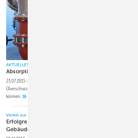
AKTUELLES
Absorptionskältemaschinen als
Alternative
23.07.2015
-
Kälte kann teuer sein. Wir zeigen, wie Sie mit
Überschusswärme und CO
/ NH
Kunden glücklich machen
2
3
können.
Verein zur Förderung der Ingenieurausbildung Dresden
Erfolgreiches Fachsymposium Alternative
Gebäudeenergiekonzepte