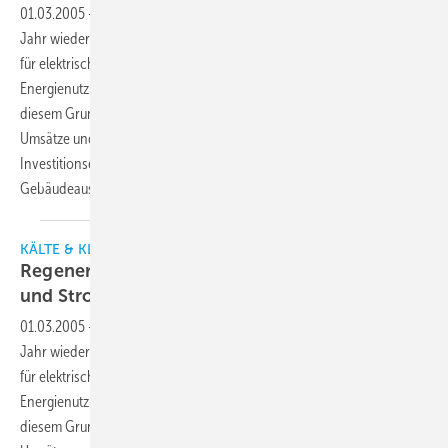
01.03.2005
-
Die Heizölpreise werden wie zuletzt wohl auch in diesem
Jahr wieder erheblich steigen. Hand in Hand damit steigen die Kosten
für elektrische Energie. Als Kostenfaktor gewinnt somit die
Energienutzung für Unternehmen zunehmend an Bedeutung. Aus
diesem Grund sollten Unternehmen in einer Zeit stagnierender
Umsätze und steigender Rohstoffpreise die Wirtschaftlichkeit einer
Investitionsentscheidung wie die der technischen
Gebäudeausrüstung nicht außer Acht
lassen.
KÄLTE & KLIMATECHNIK
Regenerative Energien als Alternative zum Öl-
und
Strompreisdiktat
01.03.2005
-
Die Heizölpreise werden wie zuletzt wohl auch in diesem
Jahr wieder erheblich steigen. Hand in Hand damit steigen die Kosten
für elektrische Energie. Als Kostenfaktor gewinnt somit die
Energienutzung für Unternehmen zunehmend an Bedeutung. Aus
diesem Grund sollten Unternehmen in einer Zeit stagnierender