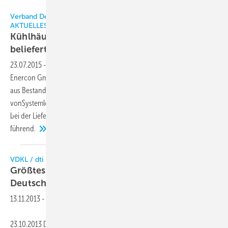
VDKL
Verband Deutscher Kühlhäuser und Kühllogistikunternehmen |
AKTUELLES
Kühlhäuser werden zukünftig mit Windenergie
beliefert
23.07.2015
-
Im Rahmen des VDKL-Strompools hat der VDKL mit der
Enercon GmbH einen Vertrag über dieLieferung von grüner Energie
aus Bestandswindparks geschlossen. Als Anbieterin
vonSystemlösungen für regenerative Energien ist die Enercon GmbH
bei der Lieferungvon Energie aus Windenergieanlagen in Deutschland
führend.
VDKL / dti
Größtes automatisiertes Kühlhaus
Deutschlands
besichtigt
13.11.2013
-
23.10.2013 Die Arbeitsgemeinschaft Kälteforum, eine Kooperation