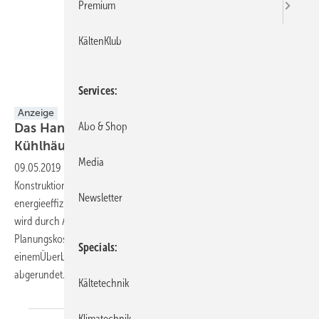
Premium
KältenKlub
Services
Anzeige
Abo & Shop
Das Handbuch zur effizienten Gestaltung von
Kühlhäusern!
Media
09.05.2019
-
Dargestellt wird ein völlig neues Konzept für die
Konstruktion, Planung und Errichtung von nachhaltigen und äußerst
Newsletter
energieeffizienten Kühl- und Gefrierhäusern.Das interessante Thema
wird durch Ausführungen zur Verwaltung und zum Betrieb, zu
Planungskosten, Investitionen und Vorschriften sowie
Specials
einemÜberblick über den aktuellen Kühlhausmarkt
abgerundet. Mehr..
Kältetechnik
Klimatechnik