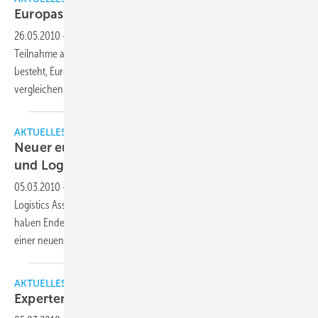
Europas Kühlhäuser im
Vergleich
26.05.2010
-
Die europäische Kühlhausvereinigung GCCA ruft zur
Teilnahme an einer Benchmarking-Studie auf, deren Ziel darin
besteht, Europas öffentliche Kühlhäuser miteinander zu
vergleichen.
AKTUELLES
Neuer europäischer Verband für Kühlhäuser
und
Logistik
05.03.2010
-
Die europäischen Verbände European Cold Storage and
Logistics Association (ECSLA) und Global Cold Chain Alliance (GCCA)
haben Ende Februar in Amsterdam ein Abkommen zur Gründung
einer neuen, gemeinsamen Organisation
unterzeichnet.
AKTUELLES
Experten für Kühlhäuser unter einem
Dach