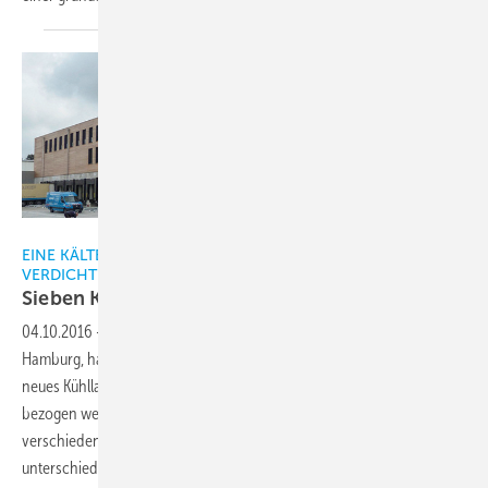
DR
EINE KÄLTEANLAGE MIT 22 VERDAMPFERN UND ACHT
VERDICHTERN
Sieben Klimazonen im
Kühlhaus
04.10.2016
-
In Kaltenkirchen, rund 40 Kilometer nördlich von
Hamburg, hat die Firma C.F. Grell Nachf. Naturkost GmbH & Co. KG ein
neues Kühllager gebaut. Im Frühjahr 2016 konnte das neue Lager
2
bezogen werden. Die Lagerfläche beträgt 7 500 m
. In sieben
2
verschiedenen Klimazonen werden auf insgesamt 4 200 m
Waren
unterschiedlicher Kühlanforderungen frisch gehalten und für den