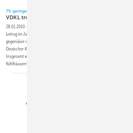
7% geringere Belegung gewerblicher Kühlhäuser
VDKL trotz Krise
optimistisch
28.01.2010
-
Die Belegung gewerblicher Kühlhäuser in Deutschland
betrug im Jahr 2009 bundesweit durchschnittlich 71,3%. Dies sei
gegenüber dem Vorjahr ein Rückgang um 7%, so der Verband
Deutscher Kühlhäuser und Kühllogistikunternehmen (VDKL).
Insgesamt wurden im Jahr 2009 fast 1,3 Mio. Europaletten in
Kühlhäusern im Tiefkühl- und Frischebereich
gelagert.