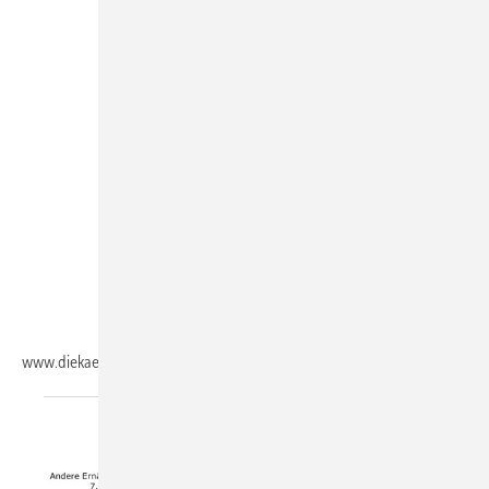
www.diekaelte.de/gentner.dll/PL_102988_752084