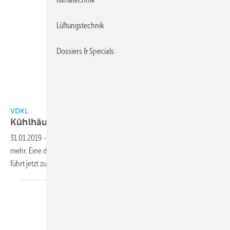
Lüftungstechnik
Dossiers & Specials
VDKL
VDKL
Kühlhäuser in 2018 sehr gut
ausgelastet
31.01.2019
-
Deutschlands Kühlhäuser sind so voll wie lange nicht
mehr. Eine durchschnittliche Gesamtauslastung von 76,6 Prozent
führt jetzt zu dem besten Ergebnis der letzten fünf
Jahre.