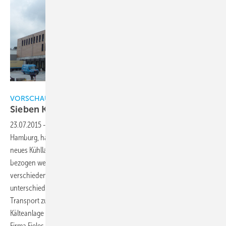
DR
VORSCHAU: Das lesen Sie in der nächsten Printausgabe der KK
Sieben Klimazonen im
Kühlhaus
23.07.2015
-
In Kaltenkirchen, rund 40 Kilometer nördlich von
Hamburg, hat die Firma C.F. Grell Nachf. Naturkost GmbH & Co. KG ein
neues Kühllager gebaut. Im Frühjahr 2016 konnte das neue Lager
2
bezogen werden. Die Lagerfläche beträgt 7 500 m
. In sieben
2
verschiedenen Klimazonen werden auf insgesamt 4 200 m
Waren
unterschiedlicher Kühlanforderungen frisch gehalten und für den
Transport zu den umliegenden Kunden zwischengelagert. Die
Kälteanlage mit 22 Verdampfern und acht Verdichtern wurde von der
Firma Fieles Dithmarscher Kältetechnik geplant und
gebaut.