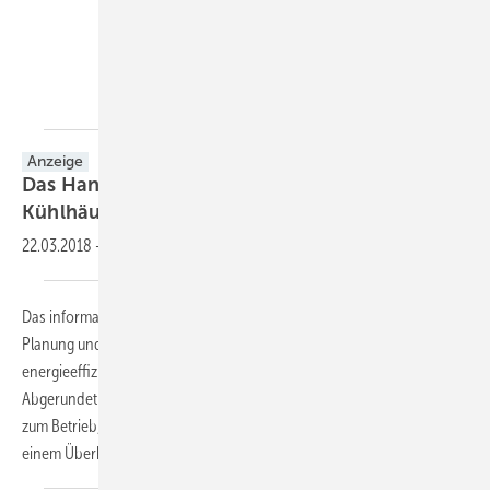
VDE VERLAG GMBH
Anzeige
Das Handbuch zur effizienten Gestaltung von
Kühlhäusern!
22.03.2018
-
Das informative Werk stellt ein völlig neues Konzept für Konstruktion,
Planung und Errichtung von nachhaltigen und äußerst
energieeffizienten Kühl- und Gefrierhäusern vor.
Abgerundet wird das Thema durch Ausführungen zur Verwaltung und
zum Betrieb, zu Planungskosten, Investitionen und Vorschriften sowie
einem Überblick über den aktuellen Kühlhausmarkt.