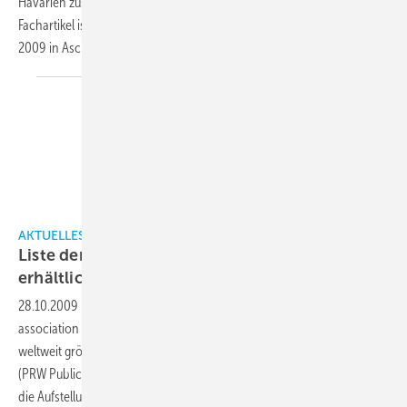
Havarien zusammengestellt und analysiert. Grundlage für diesen
Fachartikel ist ein Vortrag, den der Autor auf der Historikertagung
1)
2009 in Aschaffenburg
gehalten hat.
AKTUELLES
Liste der weltweit größten Kühlhäuser jetzt
erhältlich
28.10.2009
-
Der Internationale Kühlhausverband IARW (international
association of refrigerated warehouses) hat eine Liste mit den
weltweit größten, von öffentlicher Hand betriebenen Kühlhäusern
(PRW Public Refrigerated Warehouses) herausgegeben. Ergänzt wird
die Aufstellung von den 25 größten nordamerikanischen
PRWs.