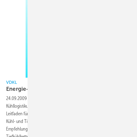
VDKL
Energie-Leitfaden für
Kühlhäuser
24.09.2009
-
Der Verband Deutscher Kühlhäuser und
Kühllogistikunternehmen e.V. (VDKL) hat aktuell einen neuen Energie-
Leitfaden für Kühlhäuser veröffentlicht, um die Energieeffizienz von
Kühl- und Tiefkühlhäusern zu verbessern. Die umfangreichen
Empfehlungen unterstützen, so der VDKL, Unternehmen der Kühl- und
Tiefkühlkette bei der Realisierung eines nachhaltigen und effizienten