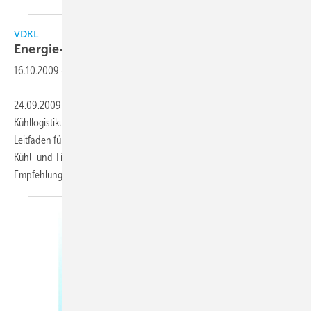
VDKL
Energie-Leitfaden für
Kühlhäuser
16.10.2009
-
24.09.2009 − Der Verband Deutscher Kühlhäuser und
Kühllogistikunternehmen e. V. (VDKL) hat aktuell einen neuen Energie-
Leitfaden für Kühlhäuser veröffentlicht, um die Energieeffizienz von
Kühl- und Tiefkühlhäusern zu verbessern. Die umfangreichen
Empfehlungen unterstützen, so der
VDKL...