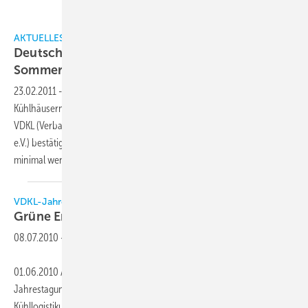
AKTUELLES
Deutsche Kühlhäuser: Aufwärts-Trend seit
Sommer
2010
23.02.2011
-
Seit August 2010 geht es bei den gewerblichen
Kühlhäusern in Deutschland spürbar aufwärts. Aktuelle Zahlen des
VDKL (Verband Deutscher Kühlhäuser und Kühllogistikunternehmen
e.V.) bestätigen, dass die Kühlhäuser im Jahresvergleich zu 2009 zwar
minimal weniger ausgelastet
sind.
VDKL-Jahrestagung 2010
Grüne Energie für
Kühlhäuser
08.07.2010
-
01.06.2010 Am 28. und 29. Mai 2010 fand in Bremerhaven die
Jahrestagung des Verbands Deutscher Kühlhäuser und
Kühllogistikunternehmen (VDKL) statt. Kernthemen der Tagung waren