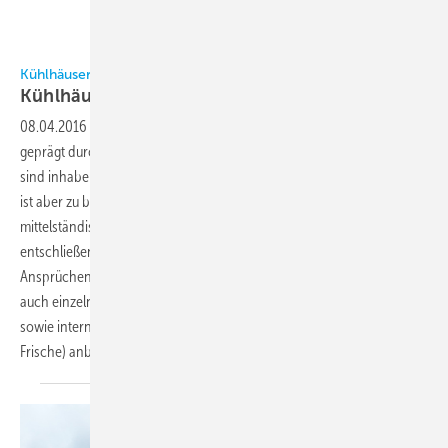
Kühlhäuser und Kühllogistik in Deutschland 2016
Kühlhäuser setzen auf
Ammoniak
08.04.2016
-
Der deutsche Markt für Kühl- und Tiefkühldistribution ist
geprägt durch regionale Dienstleister. Viele Kühlhäuser in Deutschland
sind inhabergeführte kleine oder mittelständische Unternehmen. Es
ist aber zu beobachten, dass sich diese kleineren und
mittelständischen Unternehmen verstärkt zur Zusammenarbeit
entschließen. Sie bilden dann Netzwerke, um überregionalen
Ansprüchen der Kunden gerecht werden zu können. Daneben gibt es
auch einzelne große Unternehmen, die deutschland- und europaweit
sowie international flächendeckende Verteilernetze (Tiefkühlung und
Frische)
anbieten.