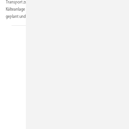
Transport zu den umliegenden Kunden zwischengelagert. Die
Kälteanlage wurde von der Firma Fieles Dithmarscher Kältetechnik
geplant und
gebaut.