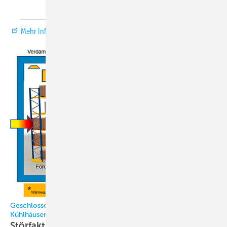
Mehr Informationen!
Geschlossener Kühlkreislauf verhindert Vereisungen in
Kühlhäusern
Störfaktoren nachhaltig
beseitigen