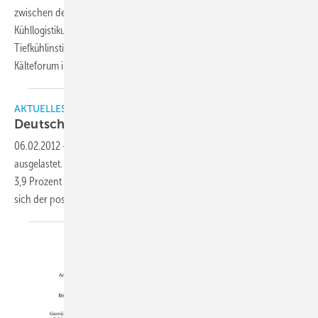
zwischen dem Verband Deutscher Kühlhäuser und
Kühllogistikunternehmen e. V. (VDKL) und dem Deutschen
Tiefkühlinstitut (dti), veranstaltete vom 16. bis 17. Oktober das 9.
Kälteforum in Münster und in Rheine. Mit dabei waren rund
180...
AKTUELLES
Deutsche Kühlhäuser gut
ausgelastet
06.02.2012
-
Die gewerblichen Kühlhäuser in Deutschland sind gut
ausgelastet. Mit 74,4 Prozent im Jahr 2011 lag die Gesamtauslastung
3,9 Prozent über der durchschnittlichen Auslastung 2010. Damit hat
sich der positive Trend der letzten Jahre
stabilisiert.