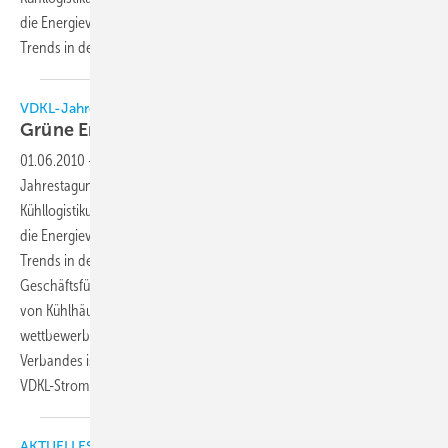
die Energieversorgung von Kühlhäusern mit grüner Energie und
Trends in der temperaturgeführten Logistik.
VDKL...
VDKL-Jahrestagung 2010
Grüne Energie für
Kühlhäuser
01.06.2010
-
Am 28. und 29. Mai 2010 fand in Bremerhaven die
Jahrestagung des Verband Deutscher Kühlhäuser und
Kühllogistikunternehmen (VDKL) statt. Kernthemen der Tagung waren
die Energieversorgung von Kühlhäusern mit grüner Energie und
Trends in der temperaturgeführten Logistik. Jan Peilnsteiner,
Geschäftsführer des VDKL, hält die vollständige Energieversorgung
von Kühlhäusern mit Strom aus regenerativen Energiequellen zu
wettbewerbsfähigen Preisen schon bald für realisierbar. Ziel des
Verbandes ist eine Versorgung der Mitgliedsunternehmen über den
VDKL-Strompool mit zu 100% CO2-freier
Energie.
AKTUELLES