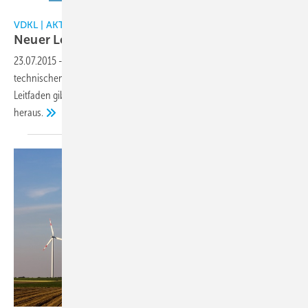
VDKL
VDKL | AKTUELLES
Neuer Leitfaden für
Kühlhäuser
23.07.2015
-
Der VDKL hat einen Leitfaden für Prüfungen an
technischen Anlagen von Kühlhäusern erarbeitet. Mit diesem
Leitfaden gibt der VDKL die deutschlandweit erste Übersicht dieser Art
heraus.