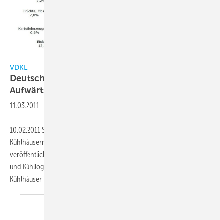
VDKL
Deutsche Kühlhäuser seit Sommer 2010 im
Aufwärtstrend
11.03.2011
-
10.02.2011 Seit August 2010 geht es bei den gewerblichen
Kühlhäusern in Deutschland spürbar aufwärts. Die jetzt
veröffentlichten aktuellen Zahlen des Verbands Deutscher Kühlhäuser
und Kühllogistikunternehmen e. V. (VDKL) bestätigen, dass die
Kühlhäuser im Jahresvergleich zu 2009 zwar
minimal...