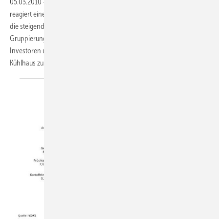
05.03.2010
-
Mit der Gründung des Coldstore Expertise Center
reagiert eine Gruppe international führender Kühlhausspezialisten auf
die steigenden Anforderungen des Marktes. Ziel der neuen
Gruppierung ist es, Kühlhausbetreibern, Logistikunternehmen,
Investoren und Planern mit fundierten Informationen zum Thema
Kühlhaus zur Seite zu
stehen.