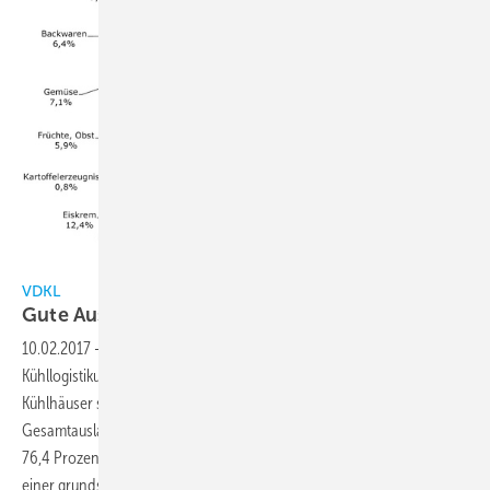
VDKL
VDKL
Gute Auslastung der
Kühlhäuser
10.02.2017
-
Die im Verband Deutscher Kühlhäuser und
Kühllogistikunternehmen e.V. (VDKL) zusammengeschlossenen
Kühlhäuser sind nach wie vor gut ausgelastet. Die durchschnittliche
Gesamtauslastung lag im Jahr 2016 bei 76,0 Prozent, 2015 waren es
76,4 Prozent. Dieser verhaltene Rückgang der Auslastung entspricht
einer grundsätzlich unauffälligen wirtschaftlichen
Bewegung.