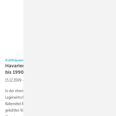
Kühlhäuser und Kälteanlagen in Ostdeutschland
Havarien mit NH
-Anlagenin den Jahren 1970
3
bis
1990
15.12.2009
-
In der ehemaligen DDR waren 40 Kühlhäuser im Kombinat Kühl- und
Lagerwirtschaft zusammengefasst. Die Kühlhäuser, die alle mit dem
3
Kältemittel Ammoniak arbeiteten, verfügten über 1593000 m
gekühltes Volumen. Für eine Zeitspanne von 20 Jahren wurden