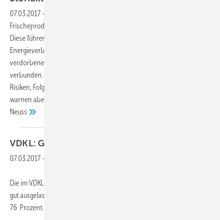
07.03.2017
-
Nahezu alle Kühlräume und Kältekammern für
Frischeprodukte trifft das gleiche Risiko: unkontrollierte Vereisungen.
Diese führen zu Betriebsstörungen, zu einem erhöhten
Energieverbrauch, zu Unfallrisiken, zur Geruchsbildung – bis hin zu
verdorbenen Waren. Dies alles ist mit Aufwand und Kosten
verbunden. Verschiedene Technologien schützen nachhaltig vor
Risiken, Folgen und außerplanmäßigen Aufwendungen. Experten
warnen aber auch vor „kontraproduktiven Lösungen“.
Ralf E. Geiling,
Neuss
VDKL:
Gute Auslastung der
Kühlhäuser
07.03.2017
-
Die im VDKL zusammengeschlossenen Kühlhäuser sind nach wie vor
gut ausgelastet. Die durchschnittliche Gesamtauslastung lag 2016 bei
76 Prozent.