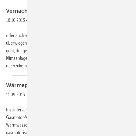
Vernachlässigte
Pflicht
16.10.2013
-
oder auch vergebene Chance so haben wir das Verhalten der
überwiegenden Anlagenbetreiber überschrieben, wenn es darum
geht, der gesetzlichen Pflicht zur energetischen Inspektion von
Klimaanlagen nach § 12 der Energieeinsparverordnung (EnEV)
nachzukommen. Eine aktuelle Studie zeigt auf,
dass...
Wärmepumpen können
mehr
11.09.2013
-
Im Unterschied zu der in Deutschland bekannten klassischen
Gasmotor-Wärmepumpe, die ausschließlich Heizung und
Warmwasserbereitung abdeckt, umfasst die in Japan entwickelte
gasmotorische Klimaanlage namhafter Hersteller wie Yanmar und