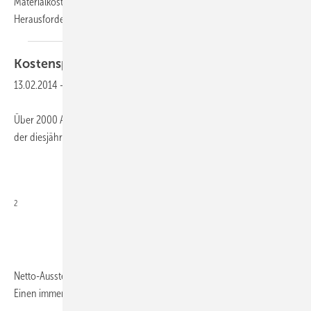
Materialkosten zu senken, stehen Hersteller immer wieder vor der
Herausforderung,
die...
Kostensparend kühlen im
LEH
13.02.2014
-
Über 2000 Aussteller aus 56 Ländern sind vom 16. bis 20. Februar auf
der diesjährigen EuroShop in Düsseldorf präsent. Mit über 114000 m
2
Netto-Ausstellungsfläche wird es einen neuen Rekordwert geben.
Einen immer größeren Anteil nimmt mit etwa 19000 m