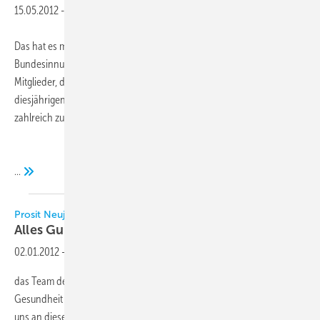
15.05.2012
-
Das hat es meines Wissens so noch nicht gegeben: Der
Bundesinnungsmeister des BIV, Heribert Baumeister, ruft die BIV-
Mitglieder, die gleichzeitig auch VDKF-Mitglieder sind, auf, an der
diesjährigen VDKF-Mitgliederversammlung am 18. Mai in Bonn
zahlreich zu erscheinen (siehe auch Meldung auf
...
Prosit Neujahr!
Alles Gute im Neuen Jahr
2012
02.01.2012
-
Liebe Leserinnen und Leser,
das Team der KK wünscht Ihnen und Ihren Familien alles Gute, beste
Gesundheit und Zufriedenheit für das Neue Jahr 2012. Wir bedanken
uns an dieser Stelle zugleich für die vielfältige und konstruktive