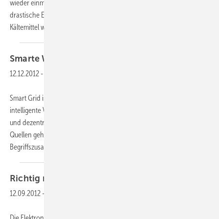
wieder einmal die Kältemittel im Rampenlicht. Danach drohen
drastische Einschränkungen für alle HFKWs, ganz besonders aber für
Kältemittel wie R 404 A. Auch
die...
Smarte
Weihnachten
12.12.2012
-
Smart Grid ist das Zauberwort unserer Tage, wenn es um die
intelligente Vernetzung und Steuerung von konventionellen zentralen
und dezentralen Stromerzeugern und Energie aus regenerativen
Quellen geht. Wie alles in unserer Zeit stammt diese
Begriffszusammensetzung aus dem Englischen, wobei
smart...
Richtig regeln
lernen
12.09.2012
-
Die Elektronik wird in der Kälte-Klima-Branche immer wichtiger. Die