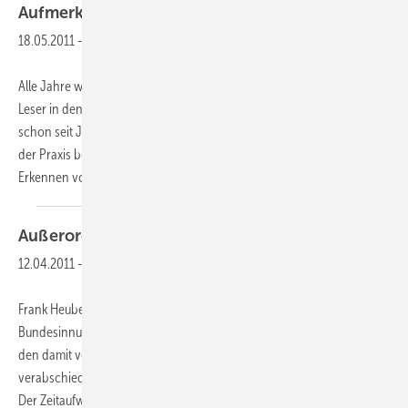
Aufmerksam
(ge)lesen!
18.05.2011
-
Alle Jahre wieder kommt der 1. April! Dann schickt die Redaktion ihre
Leser in den eben genannten Monat! Das ist in den Printmedien
schon seit Jahrzehnten Tradition. In der beliebten Rubrik Fragen aus
der Praxis berichteten wir unter anderem über neue ­Methoden zum
Erkennen von Leckagen an
Kälte...
Außerordentlich
12.04.2011
-
Frank Heuberger hat nach drei Jahren im Amt des
Bundesinnungsmeisters die Reißleine gezogen und sich von Amt und
den damit verbundenen hohen und zeitaufwendigen Verpflichtungen
verabschiedet. Unerwartet und von den BIV-Mitgliedern bedauert.
Der Zeitaufwand für das Amt wurde immer größer.
Nach...