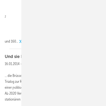
2
und
160...
Und sie bewegt sich doch
...
16.01.2014
-
... die Brüsseler EU-kratie! Am 16. Dezember fand der lange ersehnte 4.
Trialog zur Revision der F-Gase-Verordnung statt und wurde in Form
einer politischen Einigung abgeschlossen. Die wichtigsten Eckpunkte:
Ab 2020 Verbot von Kältemitteln mit GWP über 2500 in neuen
stationären Anlagen
(mit...