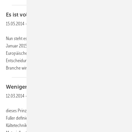
Es ist
vollbracht
15.05.2014
-
Nun steht es zweifelsfrei fest, die neue F-Gase-Verordnung wird ab 1.
Januar 2015 in Kraft treten. Mit der Verabschiedung durch den
Europäischen Rat Mitte April 2014 hat die F-Gase-Revision nun alle
Entscheidungshürden der Brüsseler Bürokratie genommen. Die
Branche wird sich auf viele
Änderungen...
Weniger ist mehr
...
12.03.2014
-
dieses Prinzip, das durch den amerikanischen Erfinder R. Buckminster
Fuller definiert wurde, trifft auch auf Wärmeübertrager in Klima- und
Kältetechnikanwendungen zu. Um die Energieeffizienz zu steigern und