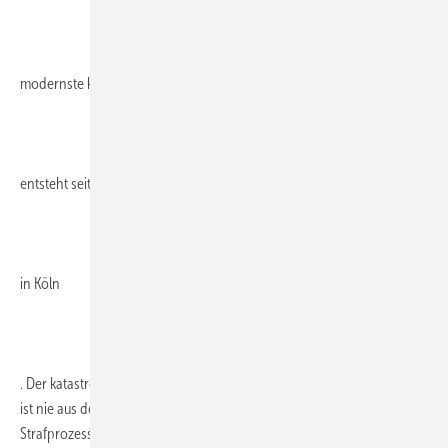
modernste kommunale Archiv
entsteht seit Sommer 2017
in Köln
. Der katastrophale Einsturz des früheren Stadtarchivs im März 2009
ist nie aus den Schlagzeilen verschwunden. Seit Ende 2017 läuft ein
Strafprozess vor dem Kölner Landgericht; geklärt werden
sollen...