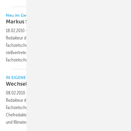
Neu im Gentner-Team
Markus Simmert wechselt zur
KK
18.02.2010
-
Markus Simmert M.A. (54), zuvor verantwortlicher
Redakteur der im Hüthig Verlag, Heidelberg, erscheinenden
Fachzeitschrift „KI“, wechselte zum 1. Februar 2010 als
stellvertretender Chefredakteur nach Stuttgart zur Gentner-
Fachzeitschrift „KK DIE KÄLTE + Klimatechnik““
IN EIGENER SACHE
Wechsel im Redaktionsteam der
KK
08.02.2010
-
Markus Simmert M.A., bislang verantwortlicher
Redakteur der im SV Hüthig Verlag, Heidelberg, erscheinenden
Fachzeitschrift KI, wechselte zum 1. Februar als stellvertretender
Chefredakteur nach Stuttgart zur Gentner-Fachzeitschrift KK Die Kälte
und
Klimatechnik.