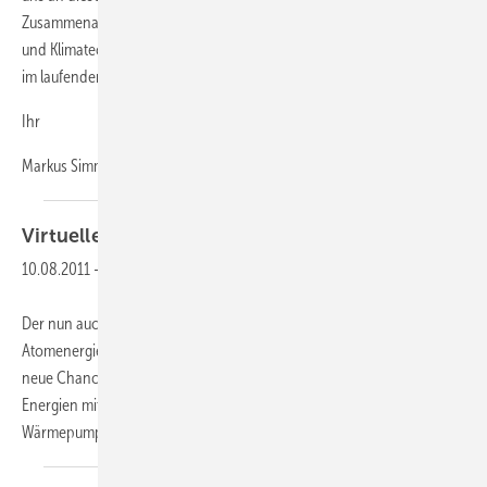
Zusammenarbeit sowie für Ihr ausdauerndes Interesse an Ihrer "Kälte-
und Klimatechnik"-Fachzeitschrift. Wir wünschen uns, dass dies auch
im laufenden Jahr so bleibt!
Ihr
Markus
Simmert
Virtuelle
WP-Chancen
10.08.2011
-
Der nun auch von der Politik beschlossene Ausstieg aus der
Atomenergie bis 2022 bietet auch der Wärmepumpentechnologie
neue Chancen und Möglichkeiten, im Konzert der erneuerbaren
Energien mitzumischen, so eine Verlautbarung des Bundesverbands
Wärmepumpe (BWP). Um den gefürchteten Blackout
nach...