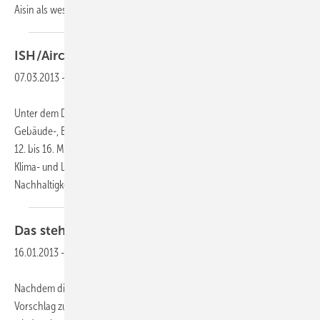
Aisin als wesentlichen Bestandteil auch die Kühlung
und...
ISH/Aircontec 2013: Lassen Sie sich
inspirieren!
07.03.2013
-
Unter dem Dach der ISH, der Weltleitmesse für die Erlebniswelt Bad,
Gebäude-, Energie-, Klimatechnik und erneuerbare Energien, die vom
12. bis 16. März 2013 in Frankfurt am Main stattfindet, ist die Kälte-,
Klima- und Lüftungstechnik mit der Marke Aircontec vertreten.
Nachhaltigkeit
und...
Das steht an im neuen
Jahr
16.01.2013
-
Nachdem die EU-Kommission im vergangenen Spätjahr ihren
Vorschlag zur Revision der F-Gase-Verordnung vorgelegt hat, stehen