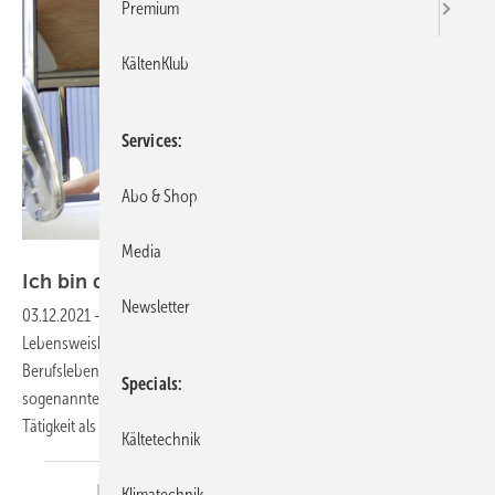
Premium
KältenKlub
Services
Abo & Shop
Media
SI
Ich bin dann mal
weg….
Newsletter
03.12.2021
-
Alles hat ein Ende, nur die Wurst hat zwei – so lautet eine
Lebensweisheit. Jetzt hat es auch das Ende meines offiziellen
Berufslebens erwischt. Zum Jahreswechsel 2021/22 werde ich in den
Specials
sogenannten „Ruhestand“ wechseln. Nach insgesamt 36-jähriger
Tätigkeit als Fachjournalist, davon allein
20...
Kältetechnik
Klimatechnik