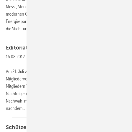
Mess-, Steuer- und Regeltechnik kurz: MSR-Technik ist aus der
modernen Gebäudetechnik nicht mehr wegzudenken.
Energiesparverordnung, Smart Grid, intelligente Regelsysteme sind
die Stich- und Schlagworte, die die
Diskussion...
Editorial
16.08.2012
-
Am 21. Juli wählten im Rahmen einer außerordentlichen
Mitgliederversammlung in Kassel 35 von 44 anwesenden VDKF-
Mitgliedern Wolfgang Zaremski zu ihrem neuen Präsidenten als
Nachfolger des Ende April zurückgetretenen Werner Häcker. Die
Nachwahl mit einfacher Mehrheit war möglich geworden,
nachdem...
Schützenhilfe