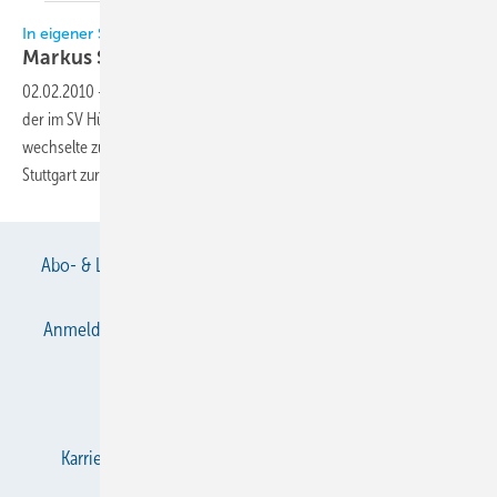
In eigener Sache
Markus Simmert wechselt von der KI zur
KK
02.02.2010
-
Markus Simmert M.A. (links), verantwortlicher Redakteur
der im SV Hüthig Verlag, Heidelberg, erscheinenden Fachzeitschrift KI,
wechselte zum 1. Februar als stellvertretender Chefredakteur nach
Stuttgart zur Gentner-Fachzeitschrift KK Die Kälte und
Klimatechnik.
Abo- & Leserservice
AGB
Alle Inhalte chronologisch
Anmelden
Anmeldung & Registrierung
Datenschutz
E-Paper
Gentner Verlag
Impressum
Karriere bei Gentner
KältenKlub
KK abonnieren