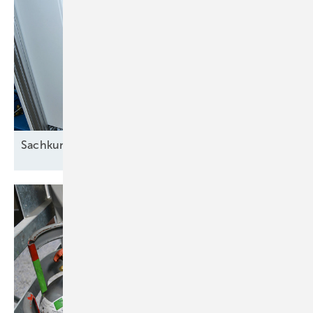
von den normalen Betriebsbedingungen einschließlich der
Ergebnisse bei den elektronischen Echtzeit-Systemen;
bei der Sichtprüfung bekannter Schadstellen und flexibler
Leitungen werden Defekte festgestellt.
Führt die Auswertung der Daten oder Beobachtungen an der Anlage
zu Hinweisen auf Undichtigkeiten, ist eine Leckortung mit einer
direkten Messmethode durchzuführen.
Sachkunde
Elektrotechnik