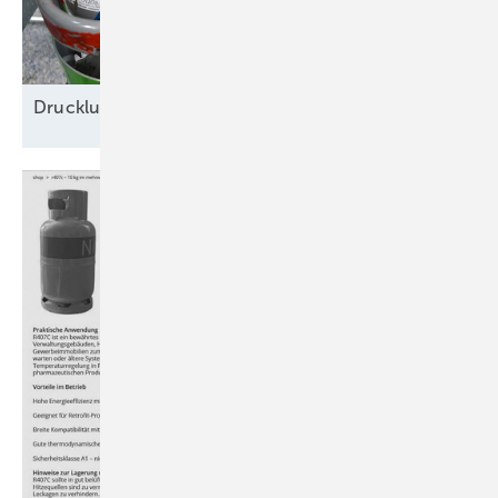
Drucklufttrockner: R 290 oder R 513
A?