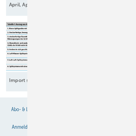
April,
April
Import steckerfertiger
Wärmepumpen
Abo- & Leserservice
AGB
Alle Inhalte chronologisch
Anmelden
Anmeldung & Registrierung
Datenschutz