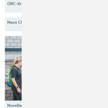
ORC-Kreisläufe: Welche Regeln
gelten?
Neue
Chemikalien-Klimaschutzverordnung
Novellierung der
ChemKlimaschutzV