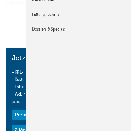
Diese Anlagen unterliegen zurzeit keiner Pflicht zur regelmäßigen
Dichtheitskontrolle. Auch gibt es für diesen Anlagentyp keine
Lüftungstechnik
spezifischen Inverkehrbringensverbote für fluorierte Treibhausgase
mit hohem Treibhauspotenzial.
Dossiers & Specials
Die Zertifizierung nach DVO 2015
/
2067 (Kat I bis IV) wird zurzeit für
Servicearbeiten an klimatisierten Schienenfahrzeuge nicht gefordert.
Diese ist nur für Arbeiten an ortsfesten Anlagen und für
Kühllastkraftfahrzeuge sowie Kühlanhänger Voraussetzung. Lediglich
Jetzt weiterlesen und profitieren.
für die Rückgewinnung des Kältemittels benötigen Personen eine
Sachkundebescheinigung (Trainingsbescheinigung) nach der
+ KK E-Paper-Ausgabe – jeden Monat neu
Verordnung (EG) Nr. 307
/
2008. Hierbei handelt es sich um die gleiche
+ Kostenfreien Zugang zu unserem Online-Archiv
Schulung, die für Kfz-Klimaanlagen gefordert wird.
+ Fokus KK: Sonderhefte (PDF)
+ Webinare und Veranstaltungen mit Rabatten
uvm.
Premium Mitgliedschaft
2 Monate kostenlos testen