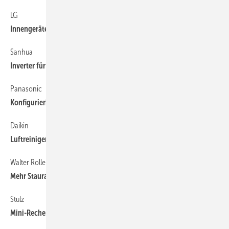
LG
Innengeräte mit Trinkwassertank
Sanhua
Inverter für Scroll und Rollkolben
Panasonic
Konfigurierbare Kaltwassersätze mit R 32
Daikin
Luftreiniger für große Flächen
Walter Roller
Mehr Stauraum im Kühlmöbel
Stulz
Mini-­Rechenzentrum