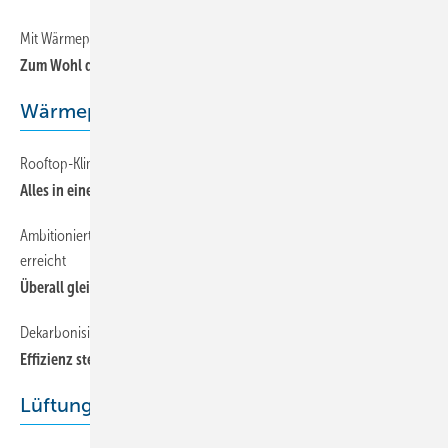
Mit Wärmepumpen kühlen, heizen und Betriebskosten minimieren
Zum Wohl der Gäste
Wärmepumpentechnik
Rooftop-Klimatisierung in Wärmepumpenausführung
Alles in einem wählen?
Ambitioniertes Temperaturziel mit Wärmepumpen und Ventilatoren
erreicht
Überall gleich warm
Dekarbonisierung mit Wärmepumpen mit dem Kältemittel Ammoniak
Effizienz steigern, ­Stromverbrauch begrenzen
Lüftungstechnik