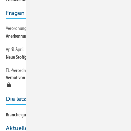
Fragen aus der Praxis
Verordnungen
Anerkennung der Zertifikate in der EU
April, April!
Neue Stoffgruppe entdeckt
EU-Verordnungen
Verbot von Gewerbekühlschränken mit fluorierten Treibhausgasen
Die letzte Seite
Branche gut auf Kurs!
Aktuelles aus der Branche