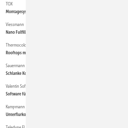
TOX
Montagesysteme für gedämmte Außenwände
Viessmann
Nano Fulfillment Center
Thermocold
Rooftops mit R 454B
Sauermann
Schlanke Kondensatpumpe
Valentin Software
Software für Wärmepumpen
Kampmann
Unterflurkonvektoren mit verifizierten Ökobilanzen
Teledyne FLIR