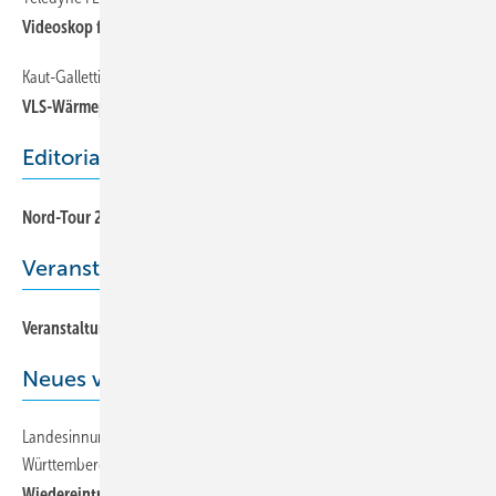
Videoskop für Kanalinspektion
Kaut-Galletti
VLS-Wärmepumpen mit niedrigem GWP
Editorial
Nord-Tour 2023
Veranstaltungen & Termine
Veranstaltungen & Termine
Neues vom BIV
Landesinnung Kälte-Klima-Technik Hessen-Thüringen/Baden-
Württemberg
Wiedereintritt in den BIV beschlossen