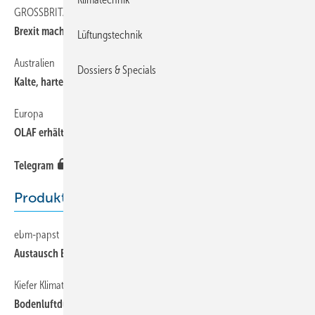
GROSSBRITANNIEN:
Brexit macht eigenen Weg bei F-Gasen möglich
Lüftungstechnik
Australien
Dossiers & Specials
Kalte, harte Fakten
Europa
OLAF erhält Auszeichnung
Telegram
Produkte
ebm-papst
Austausch Eins zu Eins
Kiefer Klimatechnik
Bodenluftdurchlass mit drei Funktionen