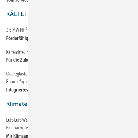
KÄLTETECHNIK
3,5 MW NH³ Industriekälteanlage
Förderfähige Energieffizienz
Kältemittel in Europa: Die Zeit drängt
Für die Zukunft rüsten
Quarzglasfertigung erfordert Kälteerzeugung und hohe
Raumluftqualität
Integriertes Komplettsystem
Klimatechnik
Luft-Luft-Wärmepumpe plus Gas- /Ölheizung mit hohem
Einsparpotenzial
Mit Klimaanlage Heizkosten sparen