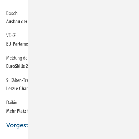
Bosch
Ausbau der Wärmepumpenstandorte: Eine Milliarde Euro
VDKF
EU-Parlament stimmt Novellierung der F-Gase-Verordnung zu
Meldung des Monats
EuroSkills 2023
9. Kälten-Treff
Letzte Chance
Daikin
Mehr Platz für Training und Schulung
Vorgestellt