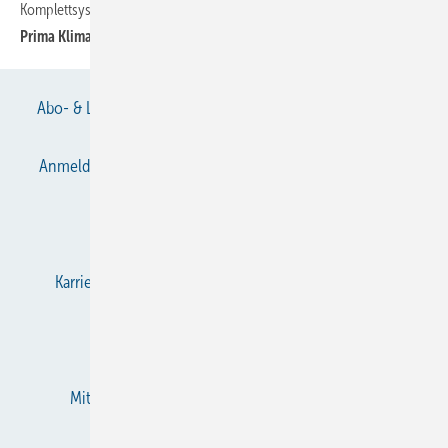
Komplettsystem zum Heizen, Lüften, Kühlen von Showroom und Büro
Prima Klima
Abo- & Leserservice
AGB
Alle Inhalte chronologisch
Anmelden
Anmeldung & Registrierung
Datenschutz
E-Paper
Gentner Verlag
Impressum
Karriere bei Gentner
KältenKlub
KK abonnieren
Team
Mediaservice
Mitgliedschaften und Engagement
Newsletter