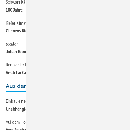
Schwarz Kältetechnik
100 Jahre – vier Generationen Kontinuität
Kiefer Klimatechnik
Clemens Kiefer im Ruhestand
tecalor
Julian Höner neuer Geschäftsführer
Rentschler Reven
Vitali Lai Gebietsvertreter in Bayern und Österreich
Aus dem Hänger
Einbau einer PV-Anlage
Unabhängiger Solar-Hänger
Auf dem Hocker mit ...
Vom Servicetechniker zum Montageleiter: Göran Wichelmann