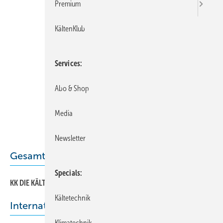
Premium
KältenKlub
Services
Abo & Shop
Media
Newsletter
Gesamt-PDF der Ausgabe
Specials
KK DIE KÄLTE + Klimatechnik 05/2023 als PDF
Kältetechnik
International News
Klimatechnik