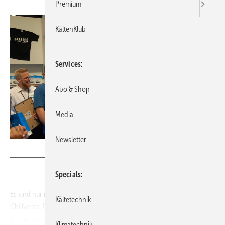
Premium
KältenKlub
Services
Abo & Shop
Media
Newsletter
Bild: KK-Redaktion
Specials
Es sind nur noch ein paar Wochen, dann öffnen sich die Tore der
Kältetechnik
Chillventa. Die ganze Branche freut sich sicherlich schon auf dieses
Jahreshighlight. Endlich wieder persönliche Gespräche, viele Treffen
Klimatechnik