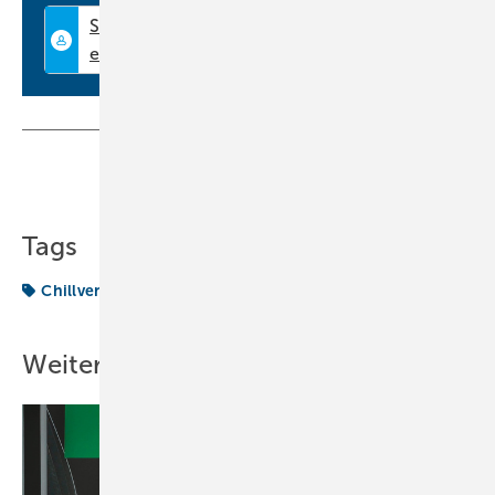
und Amazongutscheine. Beim ersten Preis ist z.B. ein 200-Euro-
Gutschein dabei. Zudem erhalten die ersten drei Gewinner einen E-
Code für den freien Eintritt zur Chillventa. Es lohnt sich also.
Mitmachen kann jeder, der im KältenKlub registriert ist. Wie seit
Gründung des Klubs ist das natürlich weiterhin komplett kostenfrei.
Sie können sich also einfach registrieren und am Wettbewerb
Teilen
Link kopieren
mitmachen. Scheuen Sie sich bitte nicht! Die Bilder werden von allen
Mitgliedern des KältenKlubs via einem Sternesystem bewertet.
Schlussendlich entscheidet eine unabhängige Jury über die
Tags
endgültigen Gewinner. Sie können bis zum 5. September ihr Bild
Chillventa
KältenKlub
Neues aus dem KältenKlub
hochladen.
Machen Sie mit und zeigen Sie ihre kreative Seite!
www.kaeltenklub.de
Weitere Inhalte