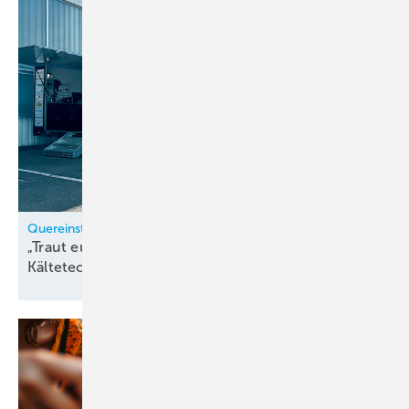
Quereinstieg in die Kältetechnik
„Traut euch, Mädels!“ – Vom Gärtnerberuf zur
Kältetechnik