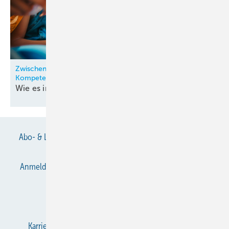
Zwischen Fachkräftemangel, Motivation und
Kompetenzdefiziten
Wie es in den Schulen
aussieht
Abo- & Leserservice
AGB
Alle Inhalte chronologisch
Anmelden
Anmeldung & Registrierung
Datenschutz
E-Paper
Gentner Verlag
Impressum
Karriere bei Gentner
KältenKlub
KK abonnieren