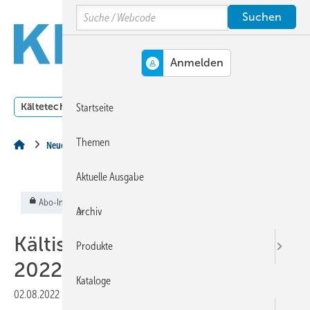
Springe
Springe
Springe
Search
auf
auf
auf
Hauptinhalt
Hauptmenü
SiteSearch
MENÜ
Kältetechnik
Klimatechnik
Lüftungstechnik
Dossi
Startseite
Themen
Neues aus dem KältenKlub
Aktuelle Ausgabe
Abo-Inhalt
Archiv
Kältischer Fotowettbewerb
Produkte
2022
Kataloge
02.08.2022
|
Veröffentlicht in
Ausgabe 08-2022