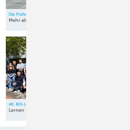
Die Prüfstände von Trane Deutschland
Mehr als nur ein
Testlauf
40. BIV-Lehrertreffen 2026 in Lindau am Bodensee
Lernen - Bördeln - Zukunft
planen