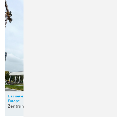
die Möglichkeit, im Heizbetrieb zwischen Comfort- und
Effizienzmodus zu wählen. Letzterer macht das System träger, aber
auch energieeffizienter. Der Abtaubetriebsmodus erlaubt es, bei
vorhandenem Trinkwasserspeicher die Trinkwasserenergie als
Energiequelle für den Abtauvorgang zu nutzen.
Sprechen wir über Temperaturen. Die Geräte der L-Generation
erzeugen 70 °C Wasseraustrittstemperatur und das auch bei
Außentemperaturen bis –10 °C. Dies ist nicht nur geeignet für den
Betrieb in alten Gebäuden mit der Notwendigkeit hoher
Vorlauftemperaturen, sondern hilft uns allen auch bei der Zentralen
Warmwasserbereitung. Denn dort sind nun bis zu 65 °C
Brauchwassertemperatur möglich, ohne den vorhandenen Heizstab
nutzen zu müssen.
Das Video zum ­Beitrag:
Das neue Forschungs- und Entwicklungszentrum von Daikin
Europe
https://youtu.be/2RiyKocI_qY
Zentrum für
Wärmepumpen