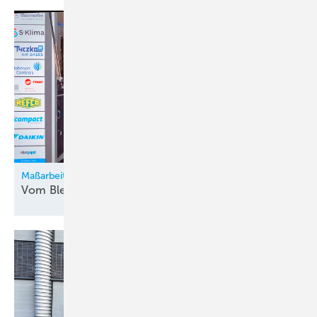
Bild: KältenKlub
Maßarbeit aus der Kühlmöbel-Manufaktur
Vom Blech zur
Sterneküche