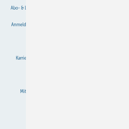
Abo- & Leserservice
AGB
Alle Inhalte chronologisch
Anmelden
Anmeldung & Registrierung
Datenschutz
E-Paper
Gentner Verlag
Impressum
Karriere bei Gentner
KältenKlub
KK abonnieren
Team
Mediaservice
Mitgliedschaften und Engagement
Newsletter
RSS-Feed
Privacy Manager
Veranstaltungen / Webinare