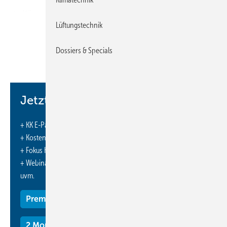
➔ Wie schaut es aktuell bei Panasonic aus? Wir haben
Lüftungstechnik
mit Bernd Kröger gesprochen. Er gibt uns einen Einblick
in die aktuelle ­Produkt­palette.
Dossiers & Specials
Jetzt weiterlesen und profitieren.
+ KK E-Paper-Ausgabe – jeden Monat neu
+ Kostenfreien Zugang zu unserem Online-Archiv
+ Fokus KK: Sonderhefte (PDF)
+ Webinare und Veranstaltungen mit Rabatten
uvm.
Die aktuellen Geräte der J-Generation erreichen COP Werte bis zu
5,33. Dabei schaffen wir es, Wirtschaftlichkeit, hohe Lebensdauer, und
Premium Mitgliedschaft
einfache Installation der Geräte zu kombinieren. Die Geräte erreichen
Wasser-Austrittstemperaturen bis zu 60 °C. Sie teilen sich in zwei
2 Monate kostenlos testen