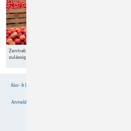
Zentralisierte Kälteanlagen: Kältemittel
zulässig?
Abo- & Leserservice
AGB
Alle Inhalte chronologisch
Anmelden
Anmeldung & Registrierung
Datenschutz
E-Paper
Gentner Verlag
Impressum