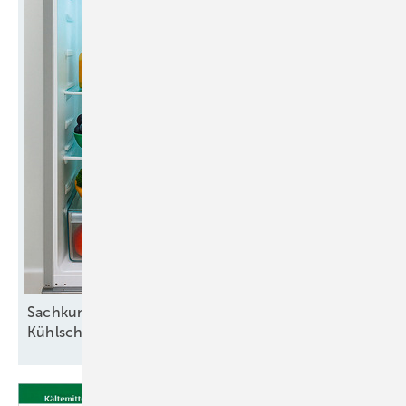
Sapre MTD 92
Die Nachweisgrenzen dieser Geräte liegen zwischen 3 bis 10 g/a
(bezogen auf Formiergas 95/5 Prozent). Daneben gibt es auch Tisch-
geräte mit einer höheren Empfindlichkeit.
Sachkunde für die Reparatur von
Kühlschränken