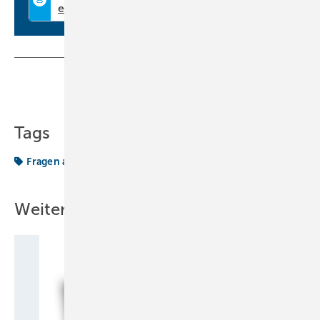
Geringe Empfindlichkeit gegen Quergas,
Die Feindichtheitsprüfung erfolgt bereits vor der Befüllung der Anlage
mit Kältemittel,
Teilen
Link kopieren
Zeit- und Kostenersparnis durch Kombination von Druckstandsprobe
und Feinlecksuche.
Tags
Erfahrungsgemäß ist die Lecksuche mit Formiergas vor der
Inbetriebnahme weitaus effektiver als die herkömmliche
Fragen aus der Praxis
Hilfe & Beratung
hellip
Verfahrensweise (Druckstandsprobe mit Stickstoff und anschließende
Befüllung mit Kältemittel).
Weitere Inhalte
Die Nachteile der Methode sind, dass zusätzlich Formiergas und eine
Ausrüstung, bestehend aus Druckminderer mit Linksgewinde und
Lecksuchgerät für Formiergas, benötigt wird.
Die folgenden mobilen Lecksuchgeräte für Formiergas sind auf dem
Markt erhältlich (die Liste ist nicht vollständig):