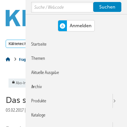
Springe
Springe
Springe
Search
auf
auf
auf
Hauptinhalt
Hauptmenü
SiteSearch
MENÜ
Kältetechnik
Klimatechnik
Lüftungstechnik
Dossi
Startseite
Themen
Fragen aus der Praxis
Aktuelle Ausgabe
Abo-Inhalt
Archiv
Das sollten Sie wissen …
Produkte
03.02.2017
|
Veröffentlicht in
Ausgabe 02-2017
Kataloge