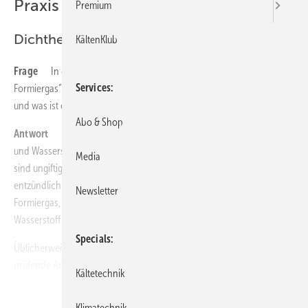
Praxis
Premium
Dichtheitskontrolle mit Formiergas
KältenKlub
Frage
In einem Artikel wurde die Dichtheitskontrolle mit
Services
Formiergas“ erwähnt. Um was für eine Methode handelt es sich dabei
und was ist eigentlich Formiergas?
Abo & Shop
Antwort
Unter Formiergas versteht man ein Gemisch aus Stickstoff
und Wasserstoff, wobei die Anteile variieren können. Formiergase
Media
sind ungiftig, aber bei einem Wasserstoffanteil über 5,5 Prozent
entzündlich. Daher setzt man zur Dichtheitsprüfung be-vorzugt
Newsletter
Formiergas, bestehend aus 95 Prozent Stickstoff und 5 Prozent
Wasserstoff ein.
Specials
Üblicherweise wird das Gasgemisch unter Betriebsdruck in die zu
prüfende Anlage eingefüllt. Der Wasserstoffanteil dient bei der
Kältetechnik
Dichtheitsprüfung als Spurengas. Mithilfe eines elektronischen
Lecksuchgerätes, welches auf Wasserstoff anspricht, werden
Klimatechnik