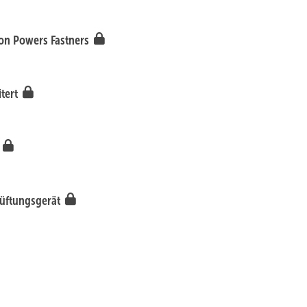
on Powers Fastners
itert
z
üftungsgerät