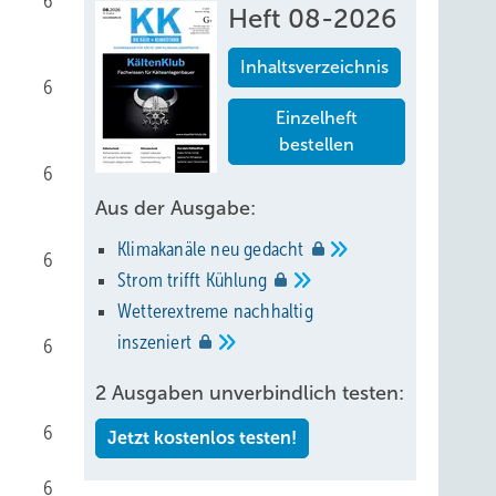
6
Heft 08-2026
Inhaltsverzeichnis
6
Einzelheft
bestellen
6
Aus der Ausgabe:
Klimakanäle neu
gedacht
6
Strom trifft
Kühlung
Wetterextreme nachhaltig
inszeniert
6
2 Ausgaben unverbindlich testen:
6
Jetzt kostenlos testen!
6