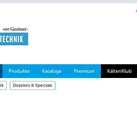
Produkte
Kataloge
Premium
KältenKlub
ik
Dossiers & Specials