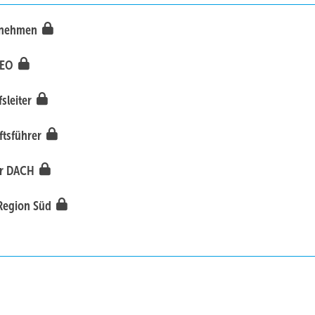
ernehmen
CEO
fsleiter
äftsführer
eer DACH
e Region Süd