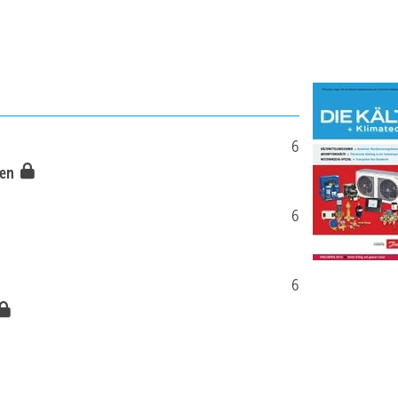
6
ben
6
6