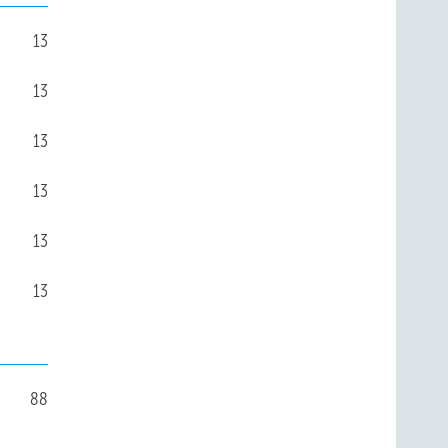
13
13
13
13
13
13
88