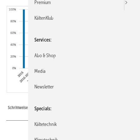
Premium
KältenKlub
Services
Abo & Shop
Media
Newsletter
Bild: BFS
Schrittweise Reduktion der Kältemittelmengen zwischen 2015 und 2050.
Specials
Kältetechnik
Klimatechnik