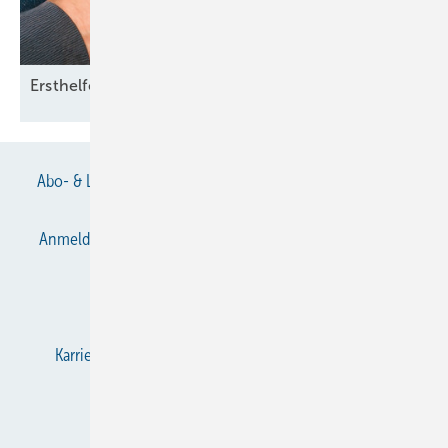
Ersthelfer im
Betrieb
Abo- & Leserservice
AGB
Alle Inhalte chronologisch
Anmelden
Anmeldung & Registrierung
Datenschutz
E-Paper
Gentner Verlag
Impressum
Karriere bei Gentner
KältenKlub
KK abonnieren
Team
Mediaservice