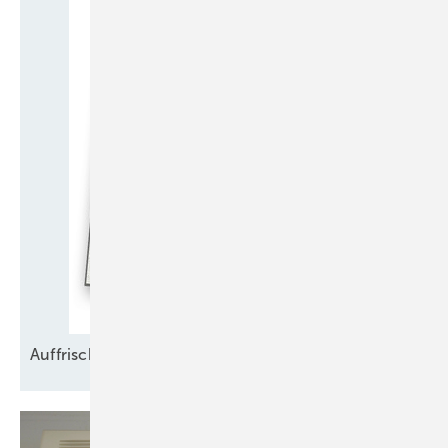
Kennzeichnungspflicht gilt auch für leere Erzeugnisse, für mobile
Einrichtungen sowie für aus Teilkomponenten zusammengebaute
Einrichtungen, die vor Ort errichtet wurden.
In der alten Fassung war die Pflicht zur Kennzeichnung von Anlagen
und Erzeugnisse auf das Inverkehrbringen beschränkt. Jetzt müssen
auch Erzeugnisse und Einrichtungen, die in der Lieferkette
weitergegeben werden, die geforderte Aufschrift tragen. Die
Kennzeichnung muss folgende Mindestangaben enthalten:
Den Hinweis, dass das Erzeugnis fluorierte Treibhausgase
enthält oder zu seinem Funktionieren benötigt („Enthält
fluorierte Treibhausgase“);
Die anerkannte industrielle Bezeichnung des fluorierten
Treibhausgases;
Auffrischungsschulungen
Die Menge des enthaltenen fluorierten Treibhausgases
oder die Menge für das die Anlage ausgelegt wurde,
ausgedrückt in Gewicht (in kg) und in CO
-Äquivalent (in t)
2
sowie das Treibhauspotenzial der Gase;