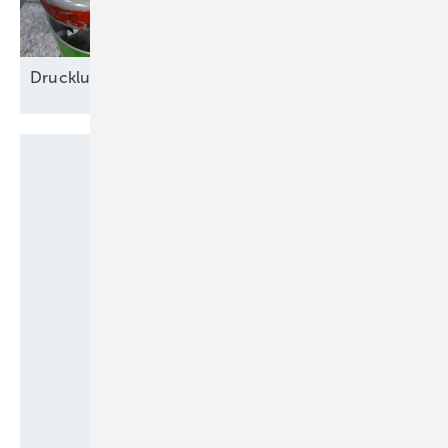
Drucklufttrockner: R 290 oder R 513
A?