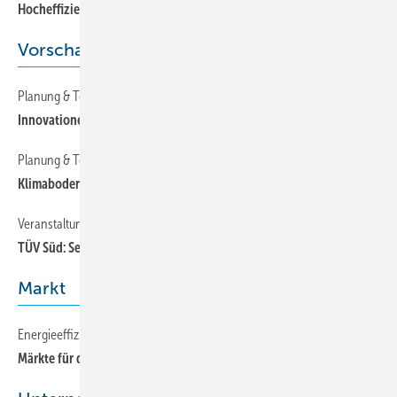
Hocheffiziente Kältetechnik für Tiefkühl-Pommes frites
Vorschau
Planung & Technik
82
Innovationen in der Klimatechnik
Planung & Technik
82
Klimaboden in Libeskind-Villa
Veranstaltungen & Termine
82
TÜV Süd: Seminar in Bad Tölz
Markt
Energieeffizienz, R 22-Ausstieg, Tiefkühlkost
22
Märkte für die Kältetechnik: Lebensmittelverarbeitung