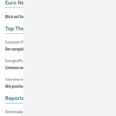
Euro News
14
Blick auf Europa
Top Thema
European Heat Pump Summit 2009
72
Der europäische Wärmepumpenmarkt wächst
Energieeffizienz in der Kaltdampfkompressionstechnik
64
Grenzen von Forschung und Entwicklung
Interview mit dem Vorstand des ZVKKW
16
Wie positioniert sich der neue Zentralverband?
Reportage
Ammoniakanlagen in der Industriekälte
40