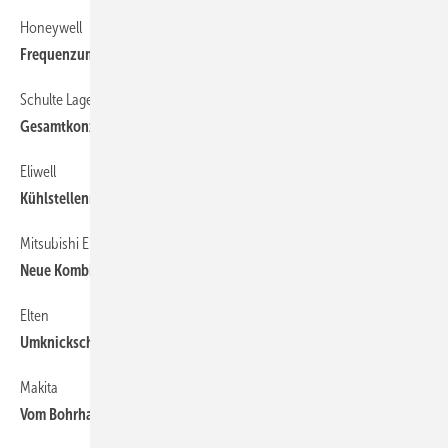
Honeywell
76
Frequenzumrichter für HLK-Anwendungen
Schulte Lagertechnik
76
Gesamtkonzept zur Lagerhaltung
Eliwell
76
Kühlstellenregler für industrielle Anwendungen
Mitsubishi Electric
76
Neue Kombination für Multisplit-Klimaanlagen
Elten
76
Umknickschutz einer neuen Generation
Makita
76
Vom Bohrhammer bis zur Arbeitskleidung