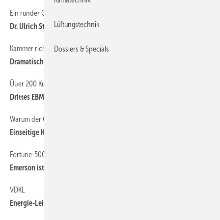
Ein runder Geburtstag
6
Lüftungstechnik
Dr. Ulrich Stiebel wurde 60 Jahre
Kammer richtet Task Force ein
6
Dossiers & Specials
Dramatische Folgen ohne Spezialisten
Über 200 Kunden zu Gast in Mulfingen
6
Drittes EBM-Papst Innovationsforum
Warum der GWP nur Teil der CO
-Gesamtbilanz ist
6
2
Einseitige Kältemitteldiskussion
Fortune-500-Liste der US-Unternehmen
6
Emerson ist das größte Unternehmen seiner Kategorie
VDKL
6
Energie-Leitfaden für Kühlhäuser