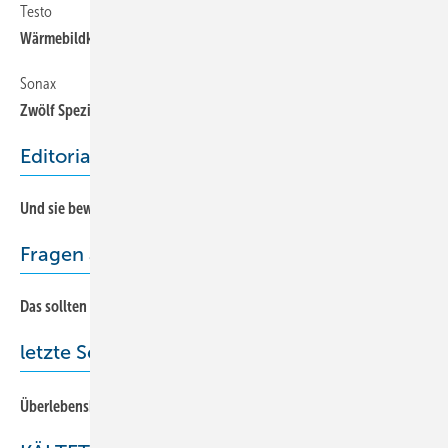
Testo
76
Wärmebildkameras zeigen Verluste auf
Sonax
76
Zwölf Spezialisten für den Werkstatteinsatz
Editorial
Und sie bewegt sich doch
Fragen aus der Praxis
Das sollten Sie wissen
24
letzte Seite
82
Überlebenskünstler