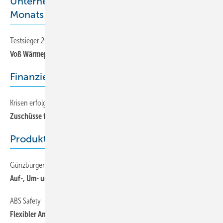
Unternehmen/Unternehmer/Aufsteiger des
Monats
Testsieger 2009 in der Schweiz
12
Voß Wärmepumpen
Finanzierung
Krisen erfolgreich meistern
70
Zuschüsse für professionelle Beratung
Produkte
Günzburger Steigtechnik
76
Auf-, Um- und Abbau jetzt deutlich sicherer
ABS Safety
76
Flexibler Anschlagpunkt für Stahlträger