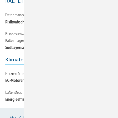
KÄLTETECHNIK
Datenmangel erschwert Aussagen über Unfallhäufigkeiten
30
Risikoabschätzung für Ammoniak als Kältemittel
Bundesumweltministerium unterstützt Energiesparende
26
Kälteanlagen
Südbayerische Fleischwaren stellen um auf natürliches R 723
Klimatechnik
Praxiserfahrungen in Innovationen umgesetzt
36
EC-Motoren einer neuen Generation
Luftentfeuchtung durch Wärmepumpenprozesse
34
Energieeffizienz und Behaglichkeitn Schwimmbädern