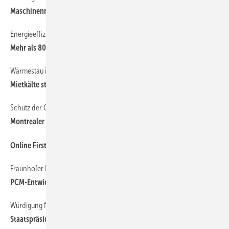
Maschinenrichtlinie ins Engineering übersetzt
Energieeffizienz und natürliche Stoffe
6
Mehr als 80 Teilnehmer beim Dresdner Kolloquium
Wärmestau im Serverraum
6
Mietkälte stoppt Überhitzungsgefahr
Schutz der Ozonschicht
6
Montrealer Protokoll weltweit ratifiziert
6
Online First
Fraunhofer ISE/BASF
6
PCM-Entwicklung für Zukunftspreis 2009 nominiert
Würdigung für nachhaltige Unternehmensführung
6
Staatspräsident Sarkozy besucht die Ciat Gruppe