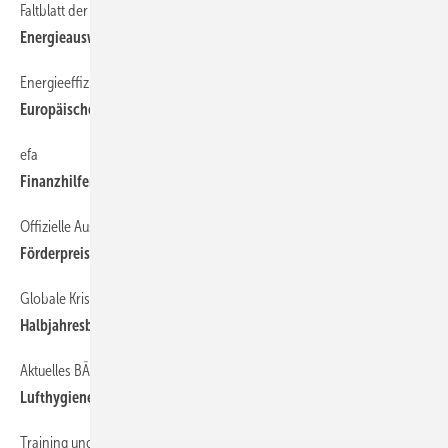
Faltblatt der ASUE
6
Energieausweis für Nichtwohngebäude
Energieeffizienz durch Isolierung
6
Europäische Stiftung Industrielle Isolierung gegründet
efa
6
Finanzhilfen für Handwerk und Mittelstand
Offizielle Ausschreibung
6
Förderpreise des BMU
Globale Krise hinterlässt Spuren
6
Halbjahresbericht 2009 von Danfoss
Aktuelles BÄRO-Seminar:
6
Lufthygiene für RLT-Anlagen + Küchenabluft-Hygiene
Training und Beratung
6