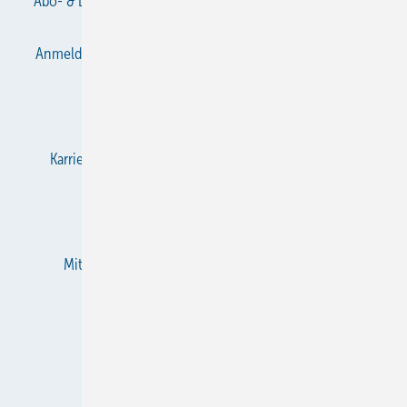
Abo- & Leserservice
AGB
Alle Inhalte chronologisch
Anmelden
Anmeldung & Registrierung
Datenschutz
E-Paper
Gentner Verlag
Impressum
Karriere bei Gentner
KältenKlub
KK abonnieren
Team
Mediaservice
Mitgliedschaften und Engagement
Newsletter
RSS-Feed
Privacy Manager
Veranstaltungen / Webinare