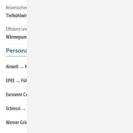
Krisensicher
6
Tiefkühlwirtschaft zieht positive Halbjahresbilanz
Effizienz und Optimierungspotenziale
6
Wärmepumpen-Symposium beim TWK Karlsruhe
Personalien
12
Airwell → Neuer CEO
12
EPEE → Führungswechsel
12
Eurovent Certification → Unter neuer Geschäftsführung
12
Schiessl → Neuer Niederlassungsleiter in Oberhaching
12
Werner Grün → Generationswechsel